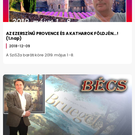
AZ EZERSZÍNŰ PROVENCE ÉS A KATHAROK FÖLDJÉN…!
(1.nap)
2018-12-09
A SziSZa baráti köre 2019. május 1 -8.