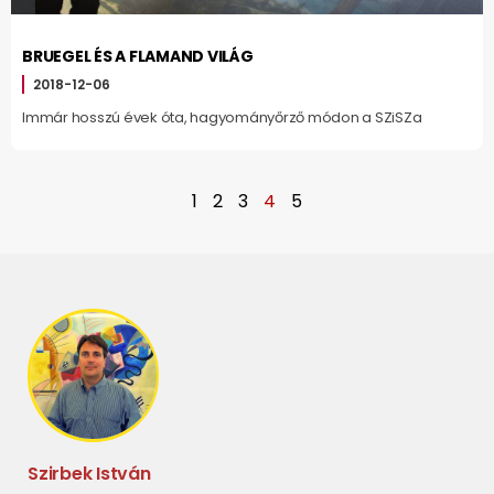
BRUEGEL ÉS A FLAMAND VILÁG
2018-12-06
Immár hosszú évek óta, hagyományőrző módon a SZiSZa
1
2
3
4
5
Szirbek István