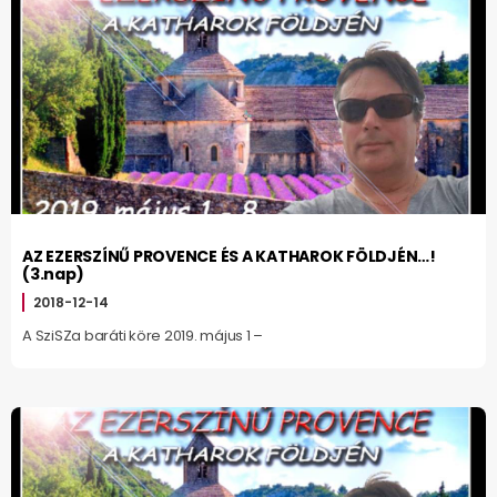
AZ EZERSZÍNŰ PROVENCE ÉS A KATHAROK FÖLDJÉN…!
(3.nap)
2018-12-14
A SziSZa baráti köre 2019. május 1 –