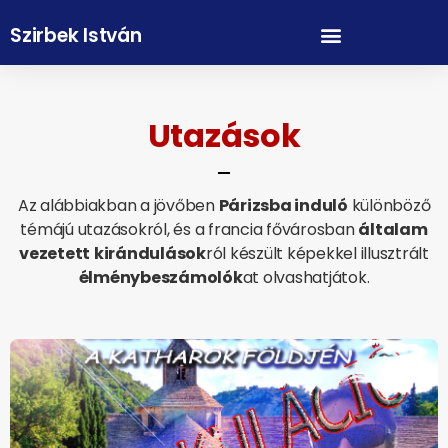
Szirbek István
Utazások
Az alábbiakban a jövőben
Párizsba induló
különböző
témájú utazásokról, és a francia fővárosban
általam
vezetett
kirándulások
ról készült képekkel illusztrált
élménybeszámolók
at olvashatjátok.