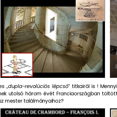
es „
dupla-revolúciós lépcső
” titkairól is ! Men
tének utolsó három évét Franciaországban tölt
sz mester találmányaihoz?