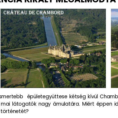
mertebb épületegyüttese kétség kívül Chambord.
 a mai látogatók nagy ámulatára. Miért éppen i
 történetét?