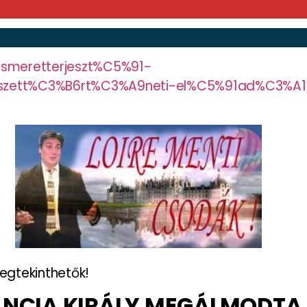
ismeretterjeszt%C5%91-
tt%C3%B6rt%C3%A9neti-el%C5%91ad%C3%A1sso
egtekinthetők!
ANCIA KIRÁLY MEGÁLMODTA