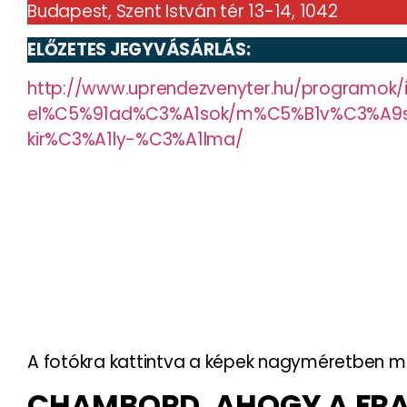
Budapest, Szent István tér 13-14, 1042
ELŐZETES JEGYVÁSÁRLÁS:
http://www.uprendezvenyter.hu/programok/
el%C5%91ad%C3%A1sok/m%C5%B1v%C3%A9sze
kir%C3%A1ly-%C3%A1lma/
A fotókra kattintva a képek nagyméretben m
CHAMBORD, AHOGY A FR