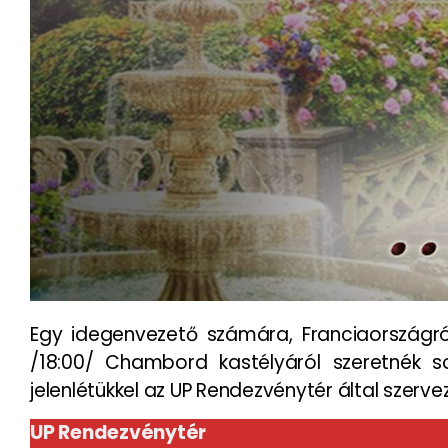
Egy idegenvezető számára, Franciaországról
/18:00/ Chambord kastélyáról szeretnék s
jelenlétükkel az UP Rendezvénytér által szerv
UP Rendezvénytér