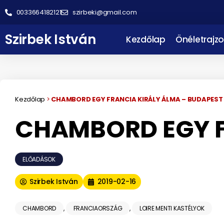
0033664182121
szirbeki@gmail.com
Szirbek István
Kezdőlap
Önéletrajzo
Kezdőlap
>
CHAMBORD EGY FRANCIA KIRÁLY ÁLMA – BUDAPEST
CHAMBORD EGY F
ELŐADÁSOK
Szirbek István
2019-02-16
CHAMBORD
,
FRANCIAORSZÁG
,
LOIRE MENTI KASTÉLYOK