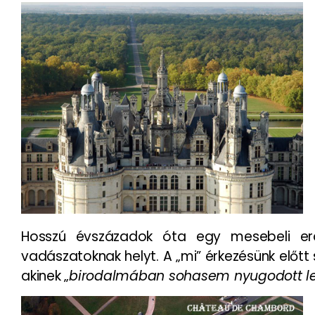
Hosszú évszázadok óta egy mesebeli erd
vadászatoknak helyt. A „mi” érkezésünk előtt
akinek „
birodalmában sohasem nyugodott le