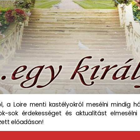
, a Loire menti kastélyokról mesélni mindig há
ok-sok érdekességet és aktualítást elmesélni
ezett előadáson!