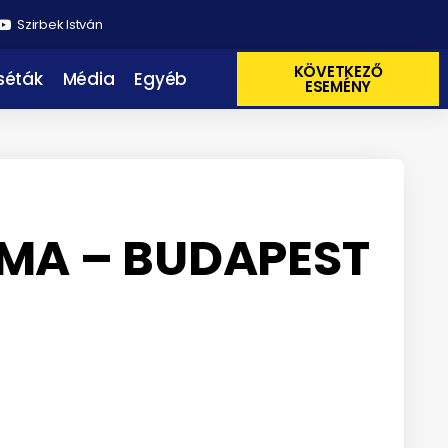
Szirbek István
KÖVETKEZŐ
 séták
Média
Egyéb
ESEMÉNY
MA – BUDAPEST