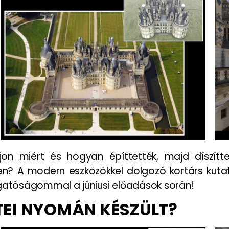
ajon miért és hogyan építtették, majd díszítt
en? A modern eszközökkel dolgozó kortárs kuta
lgatóságommal a júniusi előadások során!
TEI NYOMÁN KÉSZÜLT?