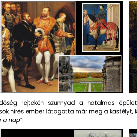
őség rejtekén szunnyad a hatalmas épülete
 sok híres ember látogatta már meg a kastélyt, k
 a nap”
!