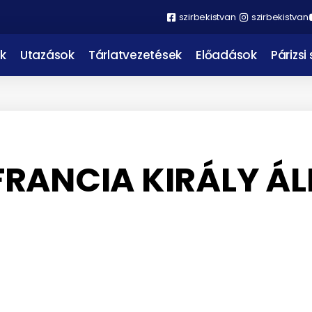
szirbekistvan
szirbekistvan
k
Utazások
Tárlatvezetések
Előadások
Párizsi
RANCIA KIRÁLY ÁL