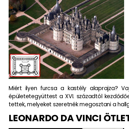
Miért ilyen furcsa a kastély alaprajza? V
épületetegyüttest a XVI. századtól kezdődő
tettek, melyeket szeretnék megosztani a hal
LEONARDO DA VINCI ÖTLE