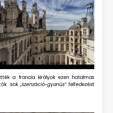
ették a francia királyok ezen hatalmas
tók sok „
szenzáció-gyanús
” felfedezést