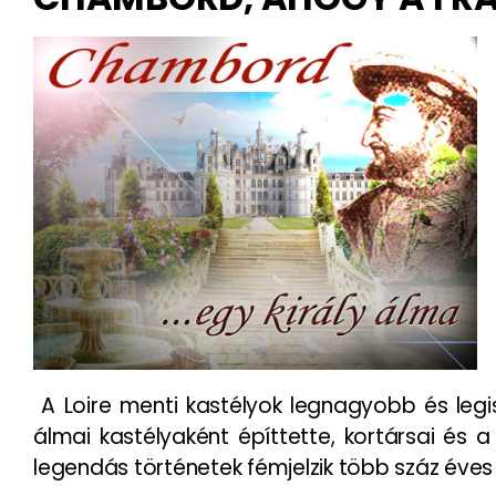
A Loire menti kastélyok legnagyobb és legis
álmai kastélyaként építtette, kortársai és
legendás történetek fémjelzik több száz éves