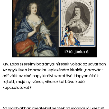
XIV. Lajos szerelmi botrányai híresek voltak az udvarban.
Az egyik ilyen kapcsolat leplezésére kitalált „
paraván-
nő
” válik az első nagy királyi szeretővé. Hogyan élték
rejtett, majd nyilvános, viharokkal bővelkedő
kapcsolatukat?
Az alábbiakban megtekinthetitek az előadásról készült