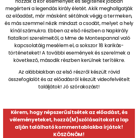
hozzák a kor eseményeit és segítenek jobban
megérteni a legendás király életét. Akik meghallgatják
az előadást, már másként sétálnak végig a termeken,
és más szemmel nézik mindazt a csodát, melyet a hely
kínál számukra. Ebben az első részben a Napkirály
fiatalkori szerelmeitől, a Mme de Montespannal való
kapcsolatáig mesélem el, a sokszor 18 karikás-
történeteket! A további események és szerelmek a
következő, második részben kerülnek terítékre.
Az alábbiakban az első részről készült rövid
összefoglalót és az előadásról készült videofelvételt
találjátok! Jó szórakozást!
Kérem, hogy népszerűsítsétek az előadást, és
véleményeteket, hozzá(M)szólásaitokat a lap
alján található kommentablakba írjátok!
KÖSZÖNÖM!