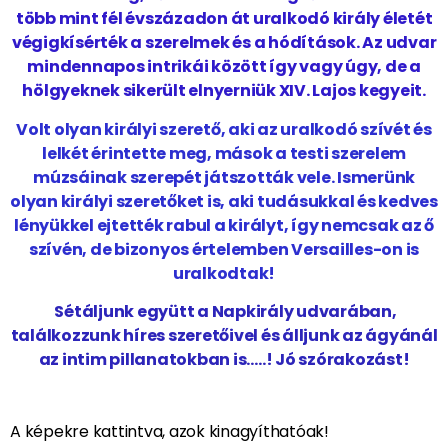
több mint fél évszázadon át uralkodó király életét
végigkísérték a szerelmek és a hódítások. Az udvar
mindennapos intrikái között így vagy úgy, de a
hölgyeknek sikerült elnyerniük XIV. Lajos kegyeit.
Volt olyan királyi szerető, aki az uralkodó szívét és
lelkét érintette meg, mások a testi szerelem
múzsáinak szerepét játszották vele. Ismerünk
olyan királyi szeretőket is, aki tudásukkal és kedves
lényükkel ejtették rabul a királyt, így nemcsak az ő
szívén, de bizonyos értelemben Versailles-on is
uralkodtak!
Sétáljunk együtt a Napkirály udvarában,
találkozzunk híres szeretőivel és álljunk az ágyánál
az intim pillanatokban is…..! Jó szórakozást!
A képekre kattintva, azok kinagyíthatóak!