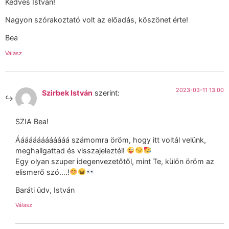
Kedves István!
Nagyon szórakoztató volt az előadás, köszönet érte!
Bea
Válasz
2023-03-11 13:00
Szirbek István
szerint:
SZIA Bea!
Ááááááááááááá számomra öröm, hogy itt voltál velünk,
meghallgattad és visszajeleztél!
Egy olyan szuper idegenvezetőtől, mint Te, külön öröm az
elismerő szó….!
Baráti üdv, István
Válasz