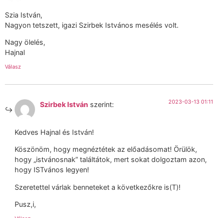
Szia István,
Nagyon tetszett, igazi Szirbek Istvános mesélés volt.
Nagy ölelés,
Hajnal
Válasz
2023-03-13 01:11
Szirbek István
szerint:
Kedves Hajnal és István!
Köszönöm, hogy megnéztétek az előadásomat! Örülök,
hogy „istvánosnak” találtátok, mert sokat dolgoztam azon,
hogy ISTvános legyen!
Szeretettel várlak benneteket a következőkre is(T)!
Pusz,i,