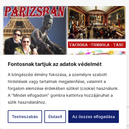
Fontosnak tartjuk az adatok védelmét
A böngészési élmény fokozása, a személyre szabott
„DEBRECENBE KÉNE MENNI…..”: színház – műkincsek,
hirdetések vagy tartalmak megjelenítése, valamint a
farsang – tombola és tánc….
forgalom elemzése érdekében sütiket (cookie) használunk.
2024-01-04
A "Mindet elfogadom" gombra kattintva hozzájárulhat a
sütik használatához.
Testreszabás
Elutasít
Az összes elfogadása