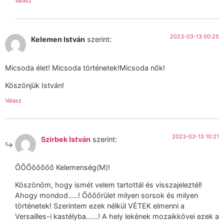
Válasz
2023-03-13 00:25
Kelemen István
szerint:
Micsoda élet! Micsoda történetek!Micsoda nők!
Köszönjük István!
Válasz
2023-03-13 10:21
Szirbek István
szerint:
ŐŐŐőőőőő Kelemenség(M)!
Köszönöm, hogy ismét velem tartottál és visszajeleztél!
Ahogy mondod…..! Őőőőrület milyen sorsok és milyen
történetek! Szerintem ezek nélkül VÉTEK elmenni a
Versailles-i kastélyba……! A hely lekének mozaikkövei ezek a