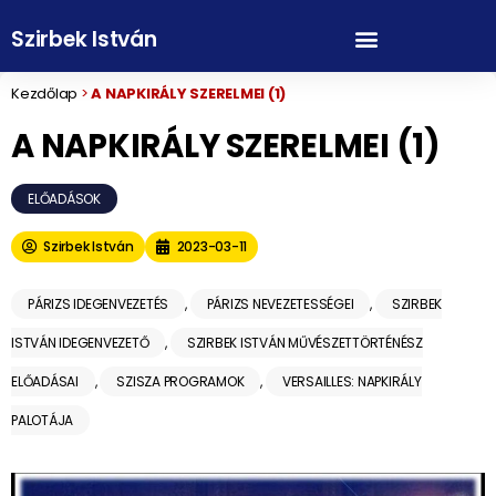
Szirbek István
Kezdőlap
>
A NAPKIRÁLY SZERELMEI (1)
A NAPKIRÁLY SZERELMEI (1)
ELŐADÁSOK
Szirbek István
2023-03-11
PÁRIZS IDEGENVEZETÉS
,
PÁRIZS NEVEZETESSÉGEI
,
SZIRBEK
ISTVÁN IDEGENVEZETŐ
,
SZIRBEK ISTVÁN MŰVÉSZETTÖRTÉNÉSZ
ELŐADÁSAI
,
SZISZA PROGRAMOK
,
VERSAILLES: NAPKIRÁLY
PALOTÁJA