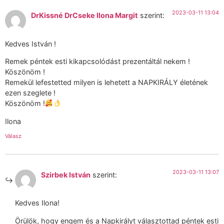
2023-03-11 13:04
DrKissné DrCseke Ilona Margit
szerint:
Kedves István !
Remek péntek esti kikapcsolódást prezentáltál nekem !
Köszönöm !
Remekül lefestetted milyen is lehetett a NAPKIRÁLY életének
ezen szeglete !
Köszönöm !
Ilona
Válasz
2023-03-11 13:07
Szirbek István
szerint:
Kedves Ilona!
Örülök, hogy engem és a Napkirályt választottad péntek esti