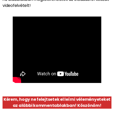
videofelvételt!
Kérem, hogy ne felejtsetek el leírni véleményeteket
az alábbi kommentablakban! Köszönöm!