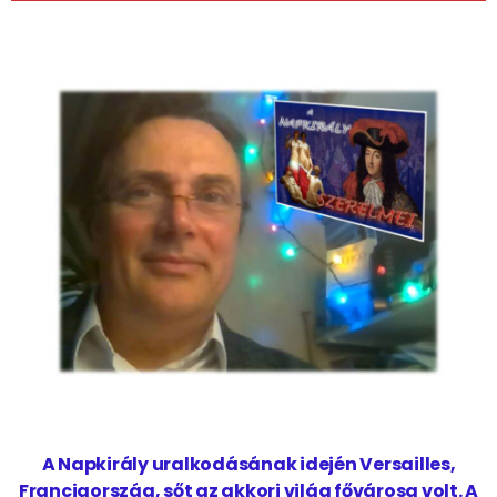
A Napkirály uralkodásának idején Versailles,
Franciaország, sőt az akkori világ fővárosa volt. A