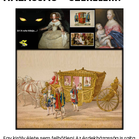
Egy király élete sem felhőtlen! Az érdekházasság is rajta