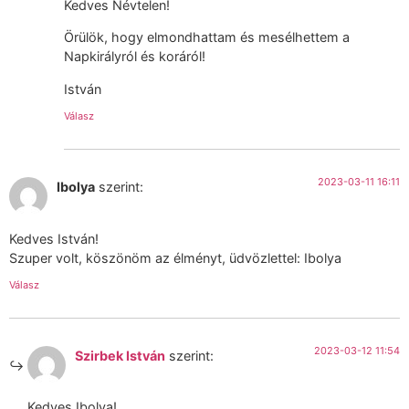
Kedves Névtelen!
Örülök, hogy elmondhattam és mesélhettem a
Napkirályról és koráról!
István
Válasz
2023-03-11 16:11
Ibolya
szerint:
Kedves István!
Szuper volt, köszönöm az élményt, üdvözlettel: Ibolya
Válasz
2023-03-12 11:54
Szirbek István
szerint:
Kedves Ibolya!