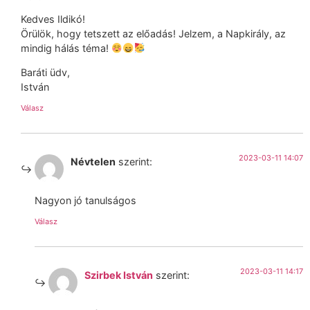
Kedves Ildikó!
Örülök, hogy tetszett az előadás! Jelzem, a Napkirály, az
mindig hálás téma!
Baráti üdv,
István
Válasz
2023-03-11 14:07
Névtelen
szerint:
Nagyon jó tanulságos
Válasz
2023-03-11 14:17
Szirbek István
szerint: