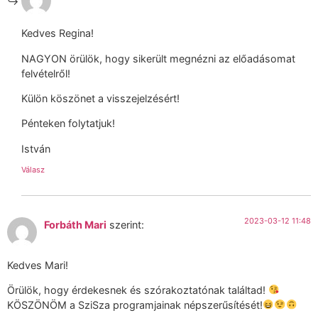
Kedves Regina!
NAGYON örülök, hogy sikerült megnézni az előadásomat
felvételről!
Külön köszönet a visszejelzésért!
Pénteken folytatjuk!
István
Válasz
2023-03-12 11:48
Forbáth Mari
szerint:
Kedves Mari!
Örülök, hogy érdekesnek és szórakoztatónak találtad!
KÖSZÖNÖM a SziSza programjainak népszerűsítését!