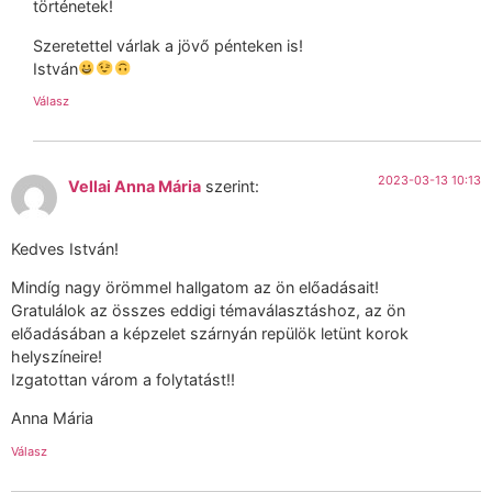
történetek!
Szeretettel várlak a jövő pénteken is!
István
Válasz
2023-03-13 10:13
Vellai Anna Mária
szerint:
Kedves István!
Mindíg nagy örömmel hallgatom az ön előadásait!
Gratulálok az összes eddigi témaválasztáshoz, az ön
előadásában a képzelet szárnyán repülök letünt korok
helyszíneire!
Izgatottan várom a folytatást!!
Anna Mária
Válasz