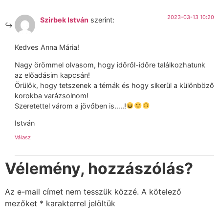
2023-03-13 10:20
Szirbek István
szerint:
Kedves Anna Mária!
Nagy örömmel olvasom, hogy időről-időre találkozhatunk
az előadásim kapcsán!
Örülök, hogy tetszenek a témák és hogy sikerül a különböző
korokba varázsolnom!
Szeretettel várom a jövőben is…..!
István
Válasz
Vélemény, hozzászólás?
Az e-mail címet nem tesszük közzé.
A kötelező
mezőket
*
karakterrel jelöltük