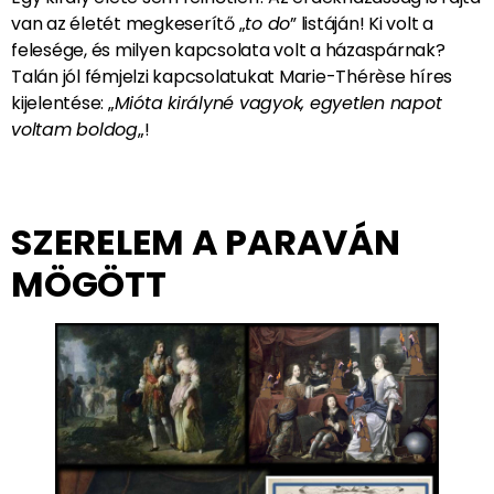
van az életét megkeserítő „
to do
” listáján! Ki volt a
felesége, és milyen kapcsolata volt a házaspárnak?
Talán jól fémjelzi kapcsolatukat Marie-Thérèse híres
kijelentése: „
Mióta királyné vagyok, egyetlen napot
voltam boldog
„!
SZERELEM A PARAVÁN
MÖGÖTT