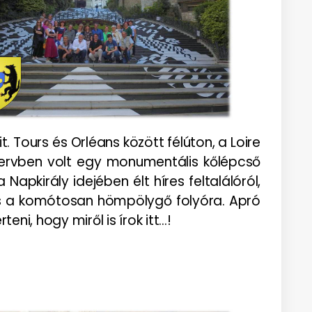
. Tours és Orléans között félúton, a Loire
tervben volt egy monumentális kőlépcső
apkirály idejében élt híres feltalálóról,
ra és a komótosan hömpölygő folyóra. Apró
ni, hogy miről is írok itt…!