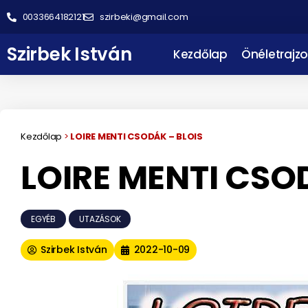
0033664182121
szirbeki@gmail.com
Szirbek István
Kezdőlap
Önéletrajzo
Kezdőlap
>
LOIRE MENTI CSODÁK – BLOIS
LOIRE MENTI CSO
EGYÉB
,
UTAZÁSOK
Szirbek István
2022-10-09