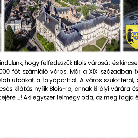
dulunk, hogy felfedezzük Blois városát és kincseit
000 főt számláló város. Már a XIX. században 
utcákat a folyóparttal. A város szülöttéről, a N
esés kilátás nyílik Blois-ra, annak királyi várá
ejére….! Aki egyszer felmegy oda, az meg fogja érte