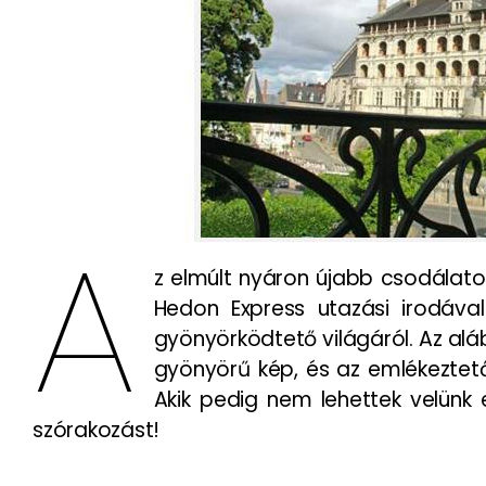
A
z elmúlt nyáron újabb csodálat
Hedon Express utazási irodáva
gyönyörködtető világáról. Az al
gyönyörű kép, és az emlékeztető
Akik pedig nem lehettek velünk 
szórakozást!