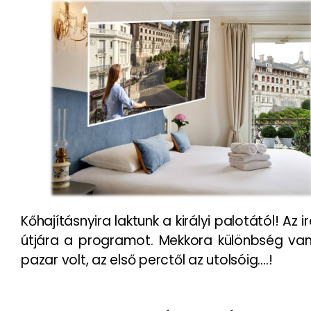
Kőhajításnyira laktunk a királyi palotától! Az
útjára a programot. Mekkora különbség van 
pazar volt, az első perctől az utolsóig….!