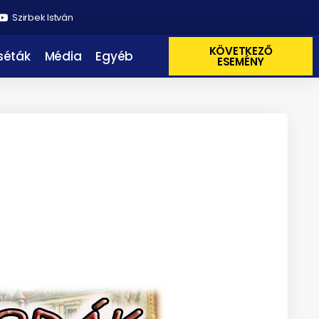
Szirbek István
KÖVETKEZŐ
 séták
Média
Egyéb
ESEMÉNY