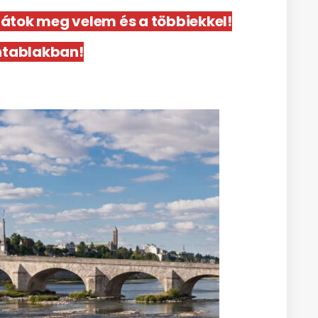
zátok meg velem és a többiekkel!
ntablakban!