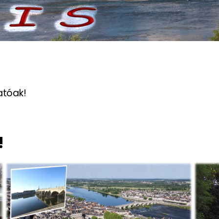
atóak!
!