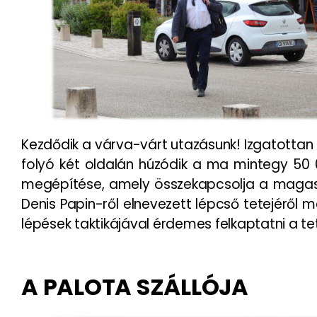
Kezdődik a várva-várt utazásunk! Izgatottan in
folyó két oldalán húzódik a ma mintegy 50 
megépítése, amely összekapcsolja a magaslati 
Denis Papin-ről elnevezett lépcső tetejéről m
lépések taktikájával érdemes felkaptatni a tet
A PALOTA SZÁLLÓJA