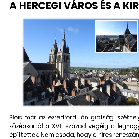
A HERCEGI VÁROS ÉS A KI
Blois már az ezredfordulón grófsági székhely
középkortól a XVII. század végéig a legnagy
építtettek. Nem csoda, hogy a híres reneszánsz 