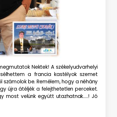
megmutatok Nektek! A székelyudvarhelyi
esélhettem a francia kastélyok szemet
ről számolok be. Remélem, hogy a néhány
újra átéljék a felejthetetlen perceket.
gy most velünk együtt utazhatnak…..! Jó