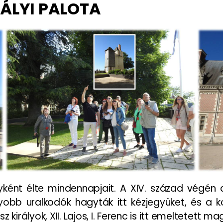
RÁLYI PALOTA
ként élte mindennapjait. A XIV. század végén a 
obb uralkodók hagyták itt kézjegyüket, és a ko
királyok, XII. Lajos, I. Ferenc is itt emeltetett m