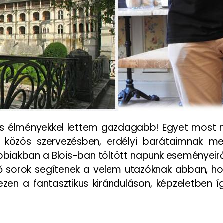
os élményekkel lettem gazdagabb! Egyet most 
l közös szervezésben, erdélyi barátaimnak m
ábbiakban a Blois-ban töltött napunk eseményei
 sorok segítenek a velem utazóknak abban, hogy 
ezen a fantasztikus kiránduláson, képzeletben í