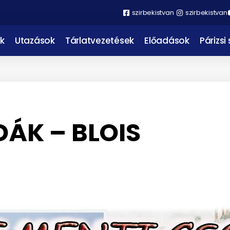
szirbekistvan
szirbekistvan
k
Utazások
Tárlatvezetések
Előadások
Párizsi
DÁK – BLOIS