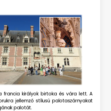
francia királyok birtoka és vára lett. A
rukra jellemző stílusú palotaszárnyakat
agának palotát.