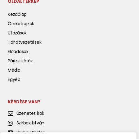
OLDALTÉRKÉP
Kezdőlap
Önéletrajzok
Utazások
Tárlatvezetések
Előadások
Párizsi séták
Média
Egyéb
KÉRDÉSE VAN?
Üzenetet írok
Szirbek István
Szirbek Szalon