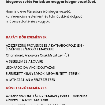
Idegenvezetés Párizsban magyar idegenvezetővel.
Harminc éve Párizsban élő idegenvezető,
konferenciamesterként és tolmácsként dolgozó
művészettörténész vagyok.
BARÁTI KÖR ESEMÉNYEK
AZ EZERSZÍNŰ PROVENCE ÉS A KATHÁROK FÖLDJÉN –
ÉLMÉNYBESZÁMOLÓ 1. MARSEILLE
Chambord, Ahogyan Csak Mi Láttuk! (5)
A SZERELEM ÉS A LOUVRE
LEONARDO DA VINCI IDŐUTAZÁS
ELFELEDETT KIRÁLYSÁGOK, MEGMENTETT ISTENEK!
A LÁTHATATLAN A FESTÉSZETBEN
KÖVETKEZŐ ESEMÉNYEK
AZ IMPRESSZIONISTÁK NYOMÁBAN / Párizs – Versailles –
Giverny – Auvers-Sur-Oise