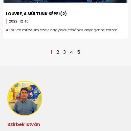
LOUVRE, A MÚLTUNK KÉPEI (2)
2022-12-16
A Louvre múzeum ezévi nagy kiállításának anyagát mutatom
1
2
3
4
5
Szirbek István