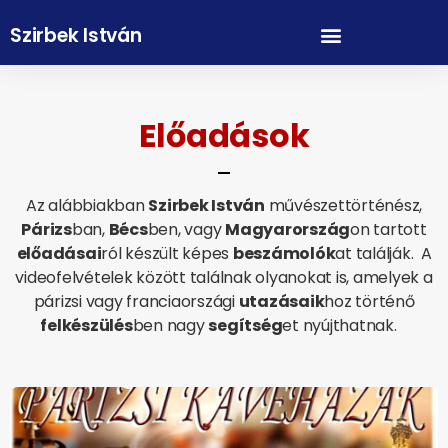
Szirbek István
Előadások
Az alábbiakban
Szirbek István
művészettörténész,
Párizs
ban,
Bécs
ben, vagy
Magyarország
on tartott
előadásai
ról készült képes
beszámolók
at találják. A
videofelvételek között találnak olyanokat is, amelyek a
párizsi vagy franciaországi
utazásaik
hoz történő
felkészülés
ben nagy
segítség
et nyújthatnak.