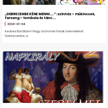
„DEBRECENBE KÉNE MENNI…..”: színház – műkincsek,
farsang – tombola és tánc….
2024-01-04
Kedves Barátaim! Nagy örömmel hívlak benneteket
Debrecenbe, a