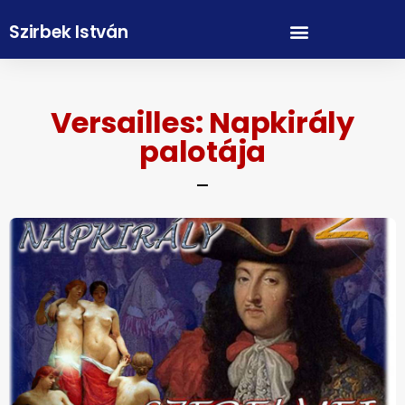
Szirbek István
Versailles: Napkirály
palotája