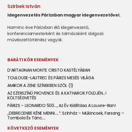
Szirbek István
Idegenvezetés Párizsban magyar idegenvezetővel.
Harminc éve Párizsban élő idegenvezető,
konferenciamesterként és tolmácsként dolgozó
művészettörténész vagyok.
BARÁTI KÖR ESEMÉNYEK
D’ARTAGNAN MONTE CRISTO KASTÉLYÁBAN
TOULOUSE-LAUTREC ÉS PÁRIZS MESÉS VILÁGA
AMIKOR A ZENE SZÍNEKBEN SZÓL (1)
AZ EZERSZÍNŰ PROVENCE ÉS A KATHAROK FÖLDJÉN…!
KÖLTSÉGVETÉS
PÁRIZS – LEONARDO 500…, Az Év Kiállítása A Louvre-Ban!
„DEBRECENBE KÉNE MENNI…..”: Színház – Műkincsek, Farsang –
Tombola És Tánc….
KÖVETKEZŐ ESEMÉNYEK