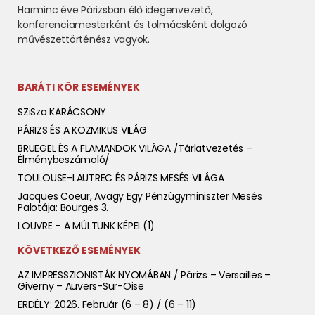
Harminc éve Párizsban élő idegenvezető,
konferenciamesterként és tolmácsként dolgozó
művészettörténész vagyok.
BARÁTI KÖR ESEMÉNYEK
SZiSza KARÁCSONY
PÁRIZS ÉS A KOZMIKUS VILÁG
BRUEGEL ÉS A FLAMANDOK VILÁGA /tárlatvezetés –
Élménybeszámoló/
TOULOUSE-LAUTREC ÉS PÁRIZS MESÉS VILÁGA
Jacques Coeur, Avagy Egy Pénzügyminiszter Mesés
Palotája: Bourges 3.
LOUVRE – A MÚLTUNK KÉPEI (1)
KÖVETKEZŐ ESEMÉNYEK
AZ IMPRESSZIONISTÁK NYOMÁBAN / Párizs – Versailles –
Giverny – Auvers-Sur-Oise
ERDÉLY: 2026. Február (6 – 8) / (6 – 11)