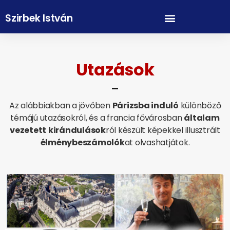
Szirbek István
Utazások
Az alábbiakban a jövőben
Párizsba induló
különböző
témájú utazásokról, és a francia fővárosban
általam
vezetett
kirándulások
ról készült képekkel illusztrált
élménybeszámolók
at olvashatjátok.