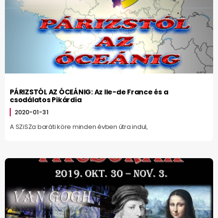
PÁRIZSTÓL AZ ÓCEÁNIG: Az Ile-de France és a
csodálatos Pikárdia
2020-01-31
A SZiSZa baráti köre minden évben útra indul,