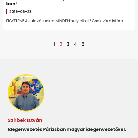
ban!
2019-06-23
FIGYELEM! Az utazásunkra MINDEN hely elkelt! Csak várólistára
1
2
3
4
5
Szirbek István
Idegenvezetés Párizsban magyar idegenvezetővel.