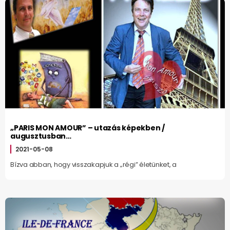
„PARIS MON AMOUR” – utazás képekben /
augusztusban…
2021-05-08
Bízva abban, hogy visszakapjuk a „régi” életünket, a