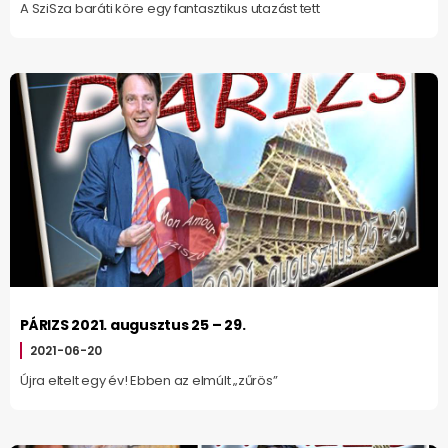
A SziSza baráti köre egy fantasztikus utazást tett
PÁRIZS 2021. augusztus 25 – 29.
2021-06-20
Újra eltelt egy év! Ebben az elmúlt „zűrös”