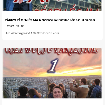
PÁRIZS RÉGEN ÉS MA A SZiSZa baráti körének utazása
2022-03-03
Újra eltelt egy év! A SziSza baráti köre