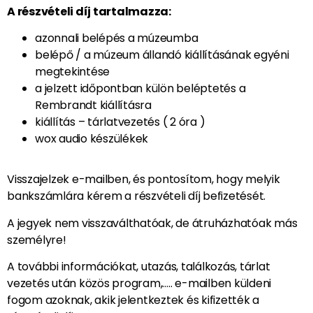
A részvételi díj tartalmazza:
azonnali belépés a múzeumba
belépő / a múzeum állandó kiállításának egyéni
megtekintése
a jelzett időpontban külön beléptetés a
Rembrandt kiállításra
kiállítás – tárlatvezetés ( 2 óra )
wox audio készülékek
Visszajelzek e-mailben, és pontosítom, hogy melyik
bankszámlára kérem a részvételi díj befizetését.
A jegyek nem visszaválthatóak, de átruházhatóak más
személyre!
A további információkat, utazás, találkozás, tárlat
vezetés után közös program,….. e-mailben küldeni
fogom azoknak, akik jelentkeztek és kifizették a