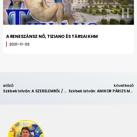
A RENESZÁNSZ NŐ, TIZIANO ÉS TÁRSAI KHM
2021-11-03
előző
következő
Szirbek István: A SZERELEMRŐL / vers /
Szirbek István: AMIKOR PÁRIZS MEGÉRINT (vers)