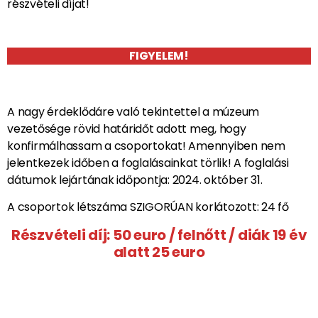
részvételi díjat!
FIGYELEM!
A nagy érdeklődáre való tekintettel a múzeum
vezetősége rövid határidőt adott meg, hogy
konfirmálhassam a csoportokat! Amennyiben nem
jelentkezek időben a foglalásainkat törlik! A foglalási
dátumok lejártának időpontja: 2024. október 31.
A csoportok létszáma SZIGORÚAN korlátozott: 24 fő
Részvételi díj: 50 euro / felnőtt / diák 19 év
alatt 25 euro