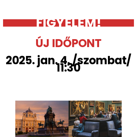
FIGYELEM!
ÚJ IDŐPONT
2025. jan. 4. /szombat/
11:30