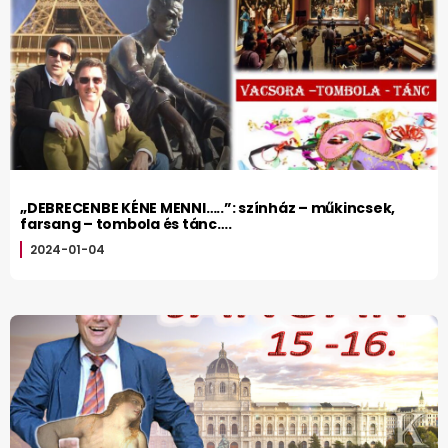
„DEBRECENBE KÉNE MENNI…..”: színház – műkincsek,
farsang – tombola és tánc….
2024-01-04