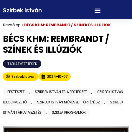
Szirbek István
Kezdőlap
>
BÉCS KHM: REMBRANDT / SZÍNEK ÉS ILLÚZIÓK
BÉCS KHM: REMBRANDT /
SZÍNEK ÉS ILLÚZIÓK
TÁRLATVEZETÉSEK
Szirbek István
2024-10-07
FESTÉSZET
,
SZIRBEK ISTVÁN ÉS A FESTÉSZET
,
SZIRBEK ISTVÁN
IDEGENVEZETŐ
,
SZIRBEK ISTVÁN MŰVÉSZETTÖRTÉNÉSZ
,
SZIRBEK
ISTVÁN TÁRLATVEZETÉS
,
SZISZA PROGRAMOK