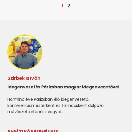
1
2
Szirbek István
Idegenvezetés Párizsban magyar idegenvezetővel.
Harminc éve Párizsban élő idegenvezető,
konferenciamesterként és tolmácsként dolgozó
művészettörténész vagyok.
BARÁTI KÖR ESEMÉNYEK