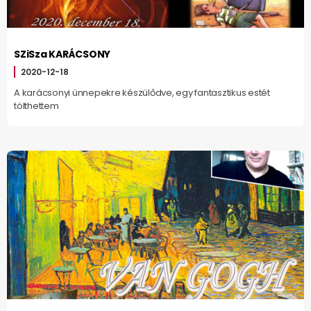
SZiSza KARÁCSONY
2020-12-18
A karácsonyi ünnepekre készülődve, egy fantasztikus estét
tölthettem