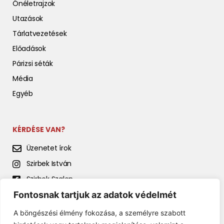
Önéletrajzok
Utazások
Tárlatvezetések
Előadások
Párizsi séták
Média
Egyéb
KÉRDÉSE VAN?
Üzenetet írok
Szirbek István
Szirbek Szalon
Fontosnak tartjuk az adatok védelmét
Szirbek István előadásai
A böngészési élmény fokozása, a személyre szabott