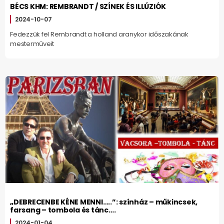
BÉCS KHM: REMBRANDT / SZÍNEK ÉS ILLÚZIÓK
2024-10-07
Fedezzük fel Rembrandt a holland aranykor időszakának
mesterműveit
„DEBRECENBE KÉNE MENNI…..”: színház – műkincsek,
farsang – tombola és tánc….
2024-01-04