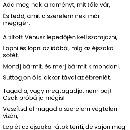
Add meg neki a reményt, mit tőle vár,
És tedd, amit a szerelem neki már
megígért.
A tiltott Vénusz lepedőjén kell szomjazni,
Lopni és lopni az időből, míg az éjszaka
sötét.
Mondj bármit, és merj bármit kimondani,
Suttogjon ő is, akkor távol az ébrenlét.
Tagadja, vagy megtagadja, nem baj!
Csak próbálja mégis!
Veszítsd el magad a szerelem végtelen
vizén,
Leplét az éjszaka rátok teríti, de vajon még