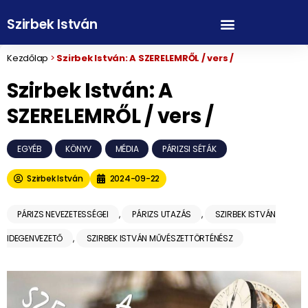
Szirbek István
Kezdőlap
>
Szirbek István: A SZERELEMRŐL / vers /
Szirbek István: A
SZERELEMRŐL / vers /
EGYÉB
,
KÖNYV
,
MÉDIA
,
PÁRIZSI SÉTÁK
Szirbek István
2024-09-22
PÁRIZS NEVEZETESSÉGEI
,
PÁRIZS UTAZÁS
,
SZIRBEK ISTVÁN
IDEGENVEZETŐ
,
SZIRBEK ISTVÁN MŰVÉSZETTÖRTÉNÉSZ