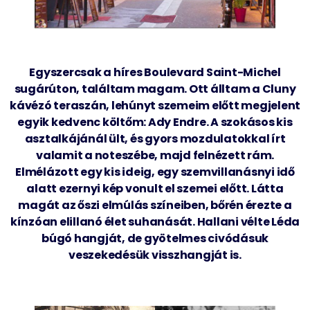
Egyszercsak a híres Boulevard Saint-Michel
sugárúton, találtam magam. Ott álltam a Cluny
kávézó teraszán, lehúnyt szemeim előtt megjelent
egyik kedvenc költőm: Ady Endre. A szokásos kis
asztalkájánál ült, és gyors mozdulatokkal írt
valamit a noteszébe, majd felnézett rám.
Elmélázott egy kis ideig, egy szemvillanásnyi idő
alatt ezernyi kép vonult el szemei előtt. Látta
magát az őszi elmúlás színeiben, bőrén érezte a
kínzóan elillanó élet suhanását. Hallani vélte Léda
búgó hangját, de gyötelmes civódásuk
veszekedésük visszhangját is.