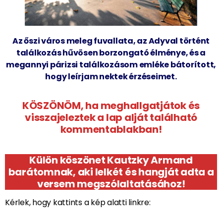
Az őszi város meleg fuvallata, az Adyval történt
találkozás hűvösen borzongató élménye, és a
megannyi párizsi találkozásom emléke bátorított,
hogy leírjam nektek érzéseimet.
KÖSZÖNÖM, ha meghallgatjátok és
visszajeleztek a lap alját található
kommentablakban!
Külön köszönet Kautzky Armand
barátomnak, aki lelkét és hangját adta a
versem megszólaltatásához!
Kérlek, hogy kattints a kép alatti linkre: