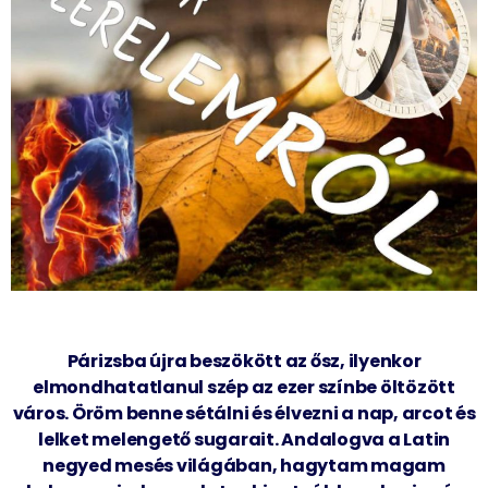
Párizsba újra beszökött az ősz, ilyenkor
elmondhatatlanul szép az ezer színbe öltözött
város. Öröm benne sétálni és élvezni a nap, arcot és
lelket melengető sugarait. Andalogva a Latin
negyed mesés világában, hagytam magam