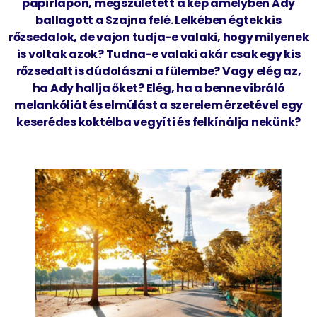
papírlapon, megszületett a kép amelyben Ady
ballagott a Szajna felé. Lelkében égtek kis
rőzsedalok, de vajon tudja-e valaki, hogy milyenek
is voltak azok? Tudna-e valaki akár csak egy kis
rőzsedalt is dúdolászni a fülembe? Vagy elég az,
ha Ady hallja őket? Elég, ha a benne vibráló
melankóliát és elmúlást a szerelem érzetével egy
keserédes koktélba vegyíti és felkínálja nekünk?