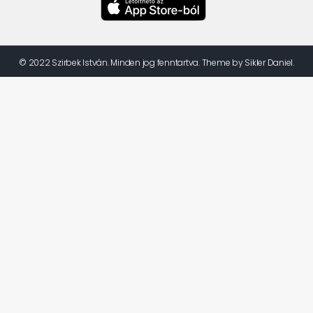
© 2022 Szirbek István. Minden jog fenntartva. Theme by Sikler Daniel.