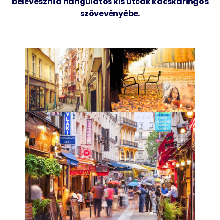
beleveszni a hangulatos kis utcák kacskaringós
szövevényébe.