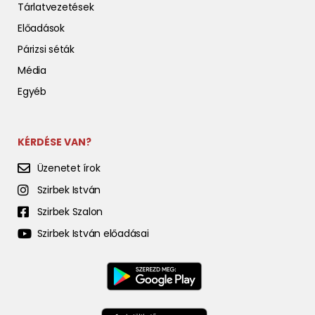
Tárlatvezetések
Előadások
Párizsi séták
Média
Egyéb
KÉRDÉSE VAN?
Üzenetet írok
Szirbek István
Szirbek Szalon
Szirbek István előadásai