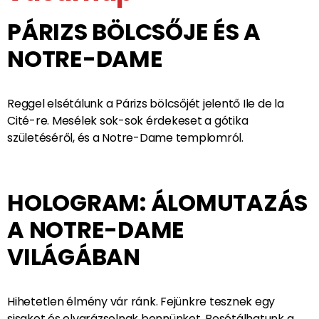
megkoronázását a félórás tüzijáték jelenti majd!
Busz transzfer a szállodánkba!
Éjszaka: Párizs / centrum /
3. NAP / 2024. június 2. /
vasárnap
PÁRIZS BÖLCSŐJE ÉS A
NOTRE-DAME
Reggel elsétálunk a Párizs bölcsőjét jelentő Ile de la
Cité-re. Mesélek sok-sok érdekeset a gótika