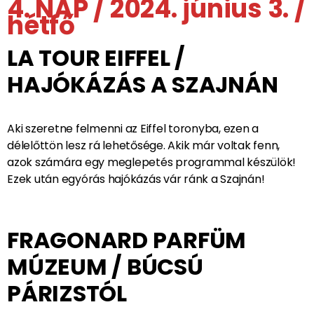
SZAJNA PARTI – PARTY
Esti séta és tánc a Szajna parton…! Érezzük jól magunkat
jeligére….!
Éjszaka: Párizs / centrum /
4. NAP / 2024. június 3. /
hétfő
LA TOUR EIFFEL /
HAJÓKÁZÁS A SZAJNÁN
Aki szeretne felmenni az Eiffel toronyba, ezen a