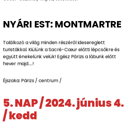
A SZENT HEGY
BŰVÖLETÉBEN:
MONTMARTRE
Indulás a Montmartre-ra! / tömegközlekedés – metró
/. A Szent hegy felfedezése: Montmartre-i
művésztemető, kisvonat, séta: a hajdani bálok világa, a
legendás művészek és alkotásaik, Tertre-tér + Sacré
Coeur-bazilika / kripta, tetőkilátó.
NYÁRI EST: MONTMARTRE
Találkozó a világ minden részéről idesereglett
turistákkal. Kiülünk a Sacré-Cœur előtti lépcsőkre és