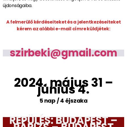
újdonságaiba.
A felmerülő kérdéseiteket és a jelentkezéseiteket
kérem az alábbi e-mail címre küldjétek:
szirbeki@gmail.com
2024. május 31 –
június 4.
5 nap / 4 éjszaka
REPÜLÉS: BUDAPEST –