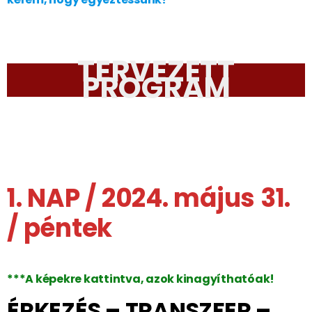
TERVEZETT
PROGRAM
1. NAP / 2024. május 31.
/ péntek
***A képekre kattintva, azok kinagyíthatóak!
ÉRKEZÉS – TRANSZFER –