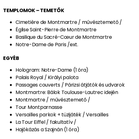
érdeklődés:
szirbeki@gmail.com
MÚZEUMOK – MŰEMLÉKEK
Arc de Triomphe / Diadalív
Musée du Louvre
Versailles / Grands Appartements / Nagy
lakosztályok
Fragonard / Musée du Parfum / Parfüm múzeum
Invalidusok épületegyüttese és múzeuma
TEMPLOMOK – TEMETŐK
Cimetière de Montmartre / művésztemető /
Église Saint-Pierre de Montmartre
Basilique du Sacré-Cœur de Montmartre
Notre-Dame de Paris /ext.