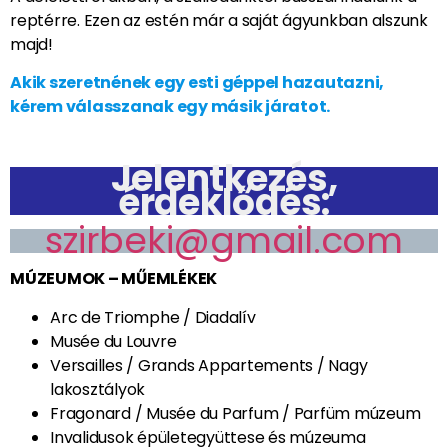
A délelőtti órákban, a szállodánktól busszal indulunk a
reptérre. Ezen az estén már a saját ágyunkban alszunk
majd!
Akik szeretnének egy esti géppel hazautazni,
kérem válasszanak egy másik járatot.
Jelentkezés,