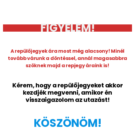
Idegenvezetés: Szirbek István művészettörténész / 5
nap /
A fent felsorolt program, azonnali belépőkkel,
közlekedési jegyekkel!
Vacsorák: Párizs – önkiszolgáló, Versailles – pizzéria,
Párizs – Latin negyed: kisvendéglő
Transzfer buszok a reptér és a szálloda között. /
Amennyiben a megadott repülőjáratokkal érkeztek /
FIGYELEM!
A repülőjegyek ára most még alacsony! Minél