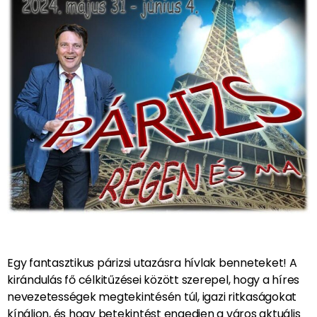
Egy fantasztikus párizsi utazásra hívlak benneteket! A
kirándulás fő célkitűzései között szerepel, hogy a híres
nevezetességek megtekintésén túl, igazi ritkaságokat
kínáljon, és hogy betekintést engedjen a város aktuális