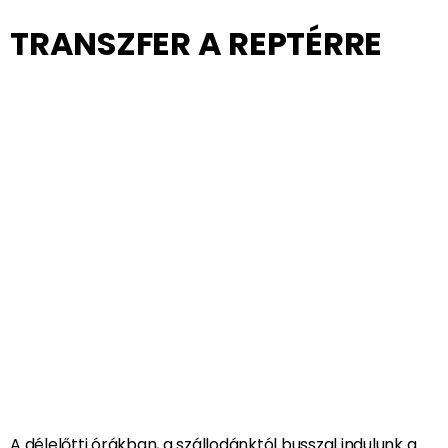
együtt énekelünk velük! Egész Párizs a lábunk előtt
hever majd…..!
Éjszaka: Párizs / centrum /
5. NAP / 2024. június 4.
/ kedd
TRANSZFER A REPTÉRRE