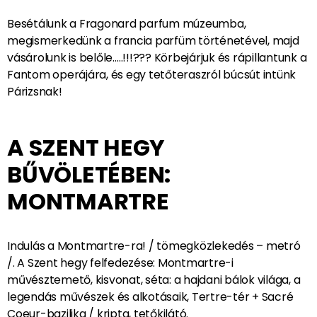
délelőttön lesz rá lehetősége. Akik már voltak fenn,
azok számára egy meglepetés programmal készülök!
Ezek után egyórás hajókázás vár ránk a Szajnán!
FRAGONARD PARFÜM
MÚZEUM / BÚCSÚ
PÁRIZSTÓL
Besétálunk a Fragonard parfum múzeumba,
megismerkedünk a francia parfüm történetével, majd
vásárolunk is belőle…..!!!??? Körbejárjuk és rápillantunk a
Fantom operájára, és egy tetőteraszról búcsút intünk
Párizsnak!