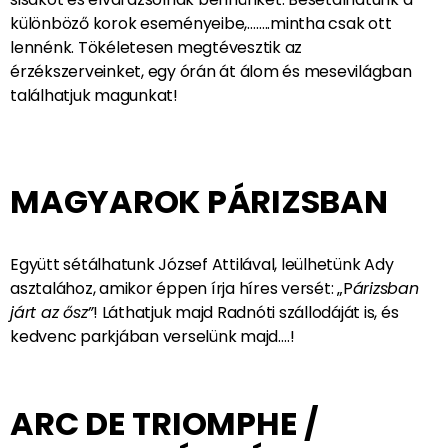
születéséről, és a Notre-Dame templomról.
HOLOGRAM: ÁLOMUTAZÁS
A NOTRE-DAME
VILÁGÁBAN
Hihetetlen élmény vár ránk. Fejünkre tesznek egy
sisakot és elvarázsolnak bennünket. Besétálhatunk a
különböző korok eseményeibe,……..mintha csak ott
lennénk. Tökéletesen megtévesztik az
érzékszerveinket, egy órán át álom és mesevilágban
találhatjuk magunkat!