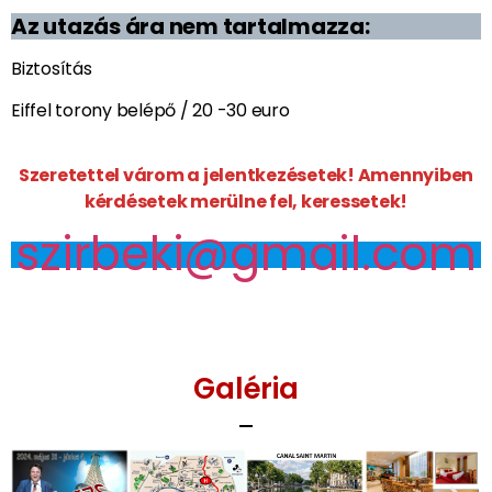
tovább várunk a döntéssel, annál magasabbra
szöknek majd a repjegy áraink is!
Kérem, hogy a repülőjegyeket akkor
kezdjék megvenni, amikor én
visszaigazolom az utazást!
KÖSZÖNÖM!
Az utazás ára nem tartalmazza:
Biztosítás
Eiffel torony belépő / 20 -30 euro
Szeretettel várom a jelentkezésetek! Amennyiben
kérdésetek merülne fel, keressetek!