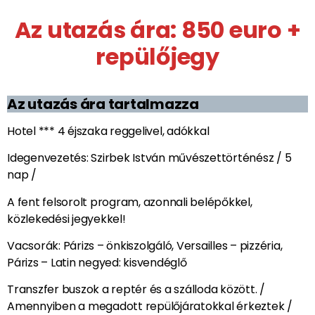
EGYÉB
Hologram: Notre-Dame (1 óra)
Palais Royal / Királyi palota
Passages couverts / Párizsi átjátók és udvarok
Montmartre: Bálok Toulouse-Lautrec idején
Montmartre / művésztemető /
Tour Montparnasse
Versailles parkok + tüzijáték / Versailles
La Tour Eiffel / fakultatív /
Hajókázás a Szajnán (1 óra)
Az utazás ára: 850 euro +
repülőjegy
Az utazás ára tartalmazza
Hotel *** 4 éjszaka reggelivel, adókkal