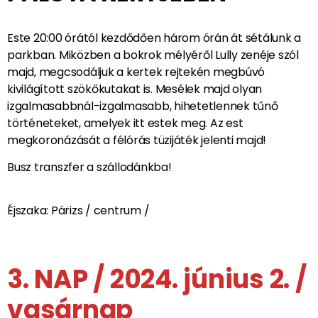
Bejárjuk XIV. Lajos fényűző palotájának számos termét,
amely az akkori kor középpontja és modellje volt. Talán
még táncolunk is a Tükörteremben………… úgy, mint
hajdan II. Rákóczi Ferenc és kísérete tette…..?!
EGY VARÁZSLATOS EST A
PALOTA KERTJÉBEN
Este 20:00 órától kezdődően három órán át sétálunk a
parkban. Miközben a bokrok mélyéről Lully zenéje szól
majd, megcsodáljuk a kertek rejtekén megbúvó
kivilágított szökőkutakat is. Mesélek majd olyan
izgalmasabbnál-izgalmasabb, hihetetlennek tűnő
történeteket, amelyek itt estek meg. Az est