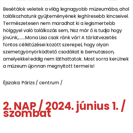
Besétálok veletek a világ legnagyobb múzeumába, ahol
találkozhatunk gyűjteményének leghíresebb kincseivel.
Természetesen nem maradhat ki a legismertebb
hölggyel való találkozás sem, hisz már ő is tudja hogy
jövünk,……..Mona Lisa csak ránk vár! A tárlatvezetés
fontos célkitűzései között szerepel, hogy olyan
szemetgyönyörködtető csodákat is bemutasson,
amelyekkel eddig nem láthattatok. Most sorra kerülnek
a múzeum újonnan megnyitott termei is!
Éjszaka: Párizs / centrum /
2. NAP / 2024. június 1. /
szombat