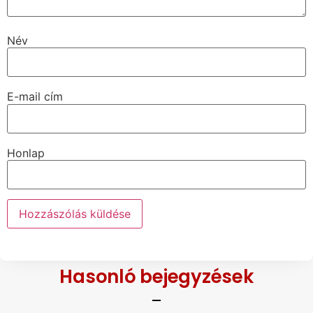
Az e-mail címet nem tesszük közzé.
A kötelező
mezőket
*
karakterrel jelöltük
Hozzászólás
*
Név
E-mail cím