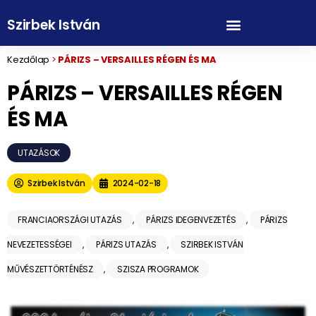
Szirbek István
Kezdőlap
>
PÁRIZS – VERSAILLES RÉGEN ÉS MA
PÁRIZS – VERSAILLES RÉGEN
ÉS MA
UTAZÁSOK
Szirbek István
2024-02-18
FRANCIAORSZÁGI UTAZÁS
,
PÁRIZS IDEGENVEZETÉS
,
PÁRIZS
NEVEZETESSÉGEI
,
PÁRIZS UTAZÁS
,
SZIRBEK ISTVÁN
MŰVÉSZETTÖRTÉNÉSZ
,
SZISZA PROGRAMOK