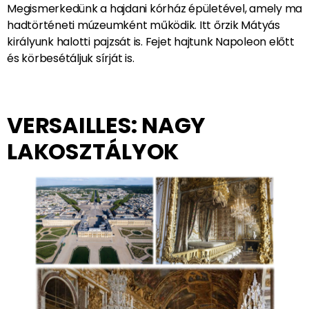
A francia főváros egyik impozáns épülete, amely a
Napkirály időszakába enged bennünket besétálni.
Megismerkedünk a hajdani kórház épületével, amely ma
hadtörténeti múzeumként működik. Itt őrzik Mátyás
királyunk halotti pajzsát is. Fejet hajtunk Napoleon előtt
és körbesétáljuk sírját is.
VERSAILLES: NAGY