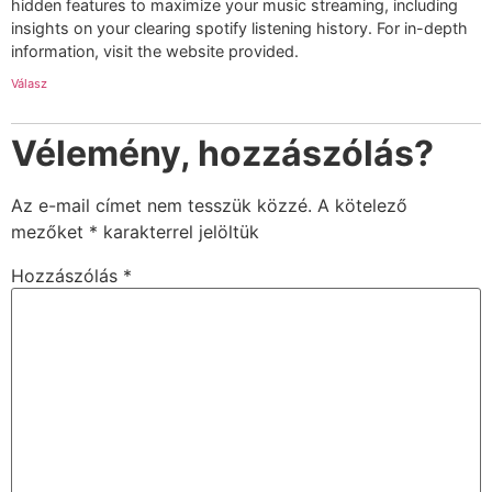
Egy válasz
2025-05-03 11:03
Spotify Premium
szerint:
Nice post. Do you want to know how to
clear spotify listening
history
? Well, check out this article! It covers essential tips and
hidden features to maximize your music streaming, including
insights on your clearing spotify listening history. For in-depth
information, visit the website provided.
Válasz
Vélemény, hozzászólás?