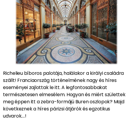
Richelieu bíboros palotája, halálakor a királyi családra
szállt! Franciaország történelmének nagy és híres
eseményei zajlottak le itt. A legfontosabbakat
természetesen elmesélem. Hogyan és miért születtek
meg éppen itt a zebra-formájú Buren oszlopok? Majd
következnek a híres párizsi átjárók és egzotikus
udvarok….!