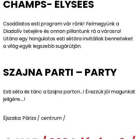
MAGYAROK PÁRIZSBAN
Együtt sétálhatunk József Attilával, leülhetünk Ady
asztalához, amikor éppen írja híres versét: „P
árizsban
járt az ősz”
! Láthatjuk majd Radnóti szállodáját is, és
kedvenc parkjában verselünk majd….!
ARC DE TRIOMPHE /
CHAMPS- ÉLYSÉES
Csodálatos esti program vár ránk! Felmegyünk a
Diadalív tetejére és onnan pillantunk rá a városra!
Utána egy hangulatos esti sétára invitállak benneteket
a világ egyik legszebb sugárútján.