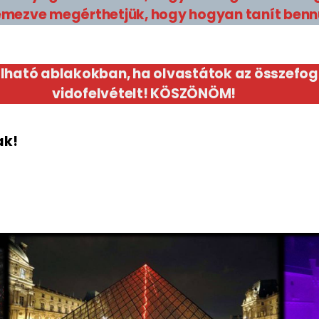
emezve megérthetjük, hogy hogyan tanít benn
lálható ablakokban, ha olvastátok az összefo
vidofelvételt! KÖSZÖNÖM!
ak!