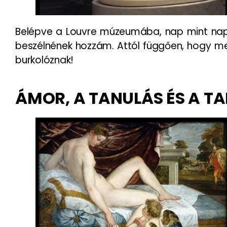
Belépve a Louvre múzeumába, nap mint nap 
beszélnének hozzám. Attól függően, hogy me
burkolóznak!
ÁMOR, A TANULÁS ÉS A T