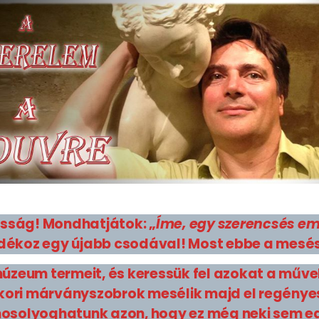
asság! Mondhatjátok: „
Íme, egy szerencsés e
koz egy újabb csodával! Most ebbe a mesés v
múzeum termeit, és keressük fel azokat a műv
 kori márványszobrok mesélik majd el regényes 
mosolyoghatunk azon, hogy ez még neki sem egy