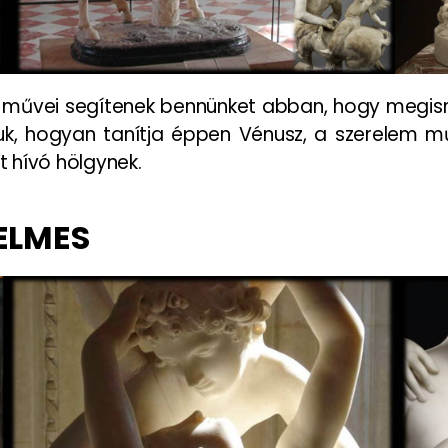
 művei segítenek bennünket abban, hogy megism
juk, hogyan tanítja éppen Vénusz, a szerelem műv
 hívó hölgynek.
ELMES