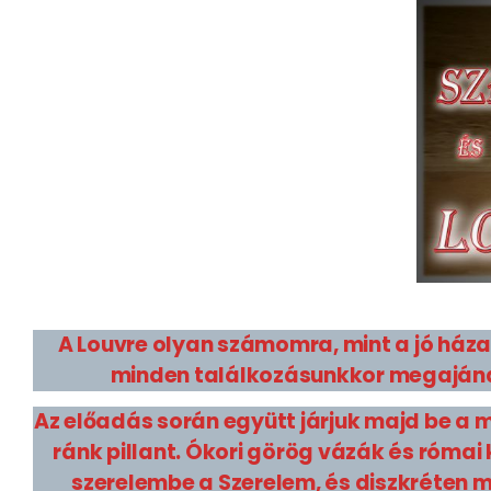
A Louvre olyan számomra, mint a jó ház
minden találkozásunkkor megajándé
Az előadás során együtt járjuk majd be a 
ránk pillant. Ókori görög vázák és római
szerelembe a Szerelem, és diszkréten 