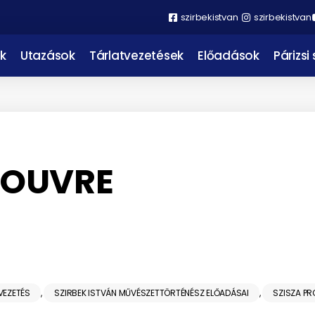
szirbekistvan
szirbekistvan
k
Utazások
Tárlatvezetések
Előadások
Párizsi
 LOUVRE
VEZETÉS
,
SZIRBEK ISTVÁN MŰVÉSZETTÖRTÉNÉSZ ELŐADÁSAI
,
SZISZA P