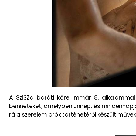
A SziSZa baráti köre immár 8. alkalommal 
benneteket, amelyben ünnep, és mindennapjai
rá a szerelem örök történetéről készült művek