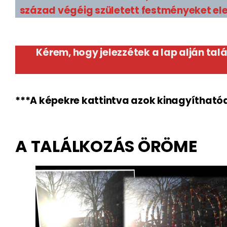
század végéig született festményeket el
Kérem, hogy jelezzétek a lap alján ta
***A képekre kattintva azok kinagyítható
A TALÁLKOZÁS ÖRÖME