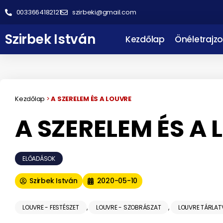
0033664182121
szirbeki@gmail.com
Szirbek István
Kezdőlap
Önéletrajzo
Kezdőlap
>
A SZERELEM ÉS A LOUVRE
A SZERELEM ÉS A
ELŐADÁSOK
Szirbek István
2020-05-10
LOUVRE - FESTÉSZET
,
LOUVRE - SZOBRÁSZAT
,
LOUVRE TÁRLAT