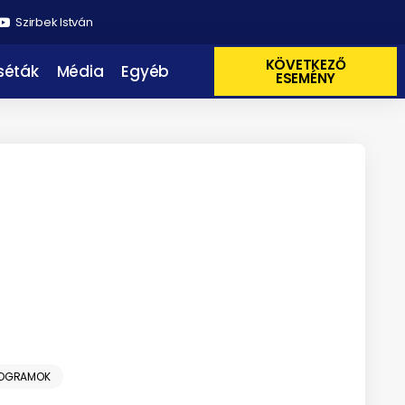
Szirbek István
KÖVETKEZŐ
 séták
Média
Egyéb
ESEMÉNY
ROGRAMOK