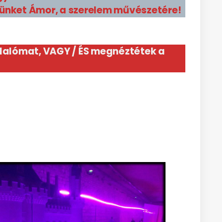
ünket Ámor, a szerelem művészetére!
glalómat, VAGY / ÉS megnéztétek a