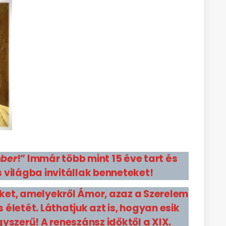
mber
!” Immár több mint 15 éve tart és
ilágba invitállak benneteket!
eket, amelyekről Ámor, azaz a Szerelem
életét. Láthatjuk azt is, hogyan esik
szerű! A reneszánsz időktől a XIX.