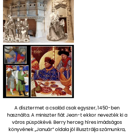
A dísztermet a család csak egyszer, 1450-ben
használta. A miniszter fiát Jean-t ekkor nevezték ki a
város püspökévé. Berry herceg híres imádságos
könyvének „Január” oldala jól illusztrálja számunkra,