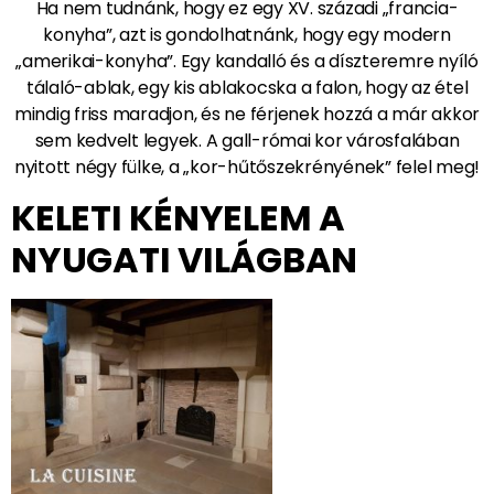
Ha nem tudnánk, hogy ez egy XV. századi „francia-
konyha”, azt is gondolhatnánk, hogy egy modern
„amerikai-konyha”. Egy kandalló és a díszteremre nyíló
tálaló-ablak, egy kis ablakocska a falon, hogy az étel
mindig friss maradjon, és ne férjenek hozzá a már akkor
sem kedvelt legyek. A gall-római kor városfalában
nyitott négy fülke, a „kor-hűtőszekrényének” felel meg!
KELETI KÉNYELEM A
NYUGATI VILÁGBAN