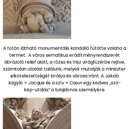
A fotón látható monumentális kandalló fűtötte valaha a
termet. A város sematikus erődítményrendszerét
ábrázoló relief alatt, a rózsa és írisz virágfüzérbe rejtve,
számtalan utalást találunk, melyek mutatják a miniszter
elkötelezettségét királya és városa iránt. A Jakab
kagyló = Jacque és a szív = Cœur egy kedves „szó-
kép-utalás” a tulajdonos személyére.