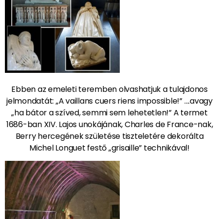
Ebben az emeleti teremben olvashatjuk a tulajdonos
jelmondatát: „A vaillans cuers riens impossible!” ….avagy
„ha bátor a szíved, semmi sem lehetetlen!” A termet
1686-ban XIV. Lajos unokájának, Charles de France-nak,
Berry hercegének születése tiszteletére dekorálta
Michel Longuet festő „grisaille” technikával!