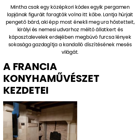
Mintha csak egy középkori kódex egyik pergamen
lapjának figuráit faragták volna itt kőbe. Lantja húrjait
pengető bárd, aki épp most énekli meg ura hőstetteit,
királyi és nemesi udvarhoz méltó állatkert és
káposztalevelek erdejében megbúvó furcsa lények
sokasága gazdagítja a kandalló díszítésének mesés
világát.
A FRANCIA
KONYHAMŰVÉSZET
KEZDETEI