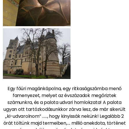
Egy főúri magánkápolna, egy ritkaságszámba menő
famenyezet, melyet az évszázadok megőriztek
számunkra, és a palota udvari homlokzata! A palota
ugyan ott tartózkodásunkkor zárva lesz, de már sikerült
„ki-udvarolnom” ……, hogy kinyissák nekünk! Legalább 2
órát töltünk majd termeiben,…. millió anekdota, történet