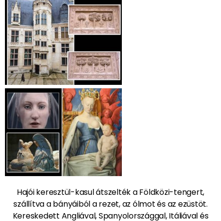
Hajói keresztül-kasul átszelték a Földközi-tengert,
szállítva a bányáiból a rezet, az ólmot és az ezüstöt.
Kereskedett Angliával, Spanyolországgal, Itáliával és