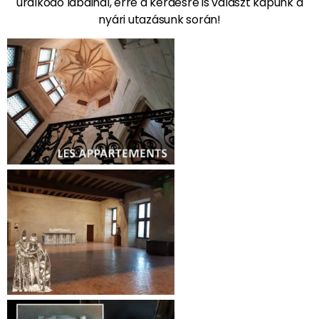
uralkodó lábainál, erre a kérdésre is választ kapunk a
nyári utazásunk során!