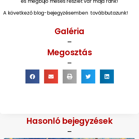
és megbújó mesés részlet vár majd ránk!
A következő blog-bejegyzésemben továbbutazunk!
Galéria
Megosztás
Hasonló bejegyzések