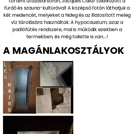
történt utazásai során, Jacques Cœur találkozott a
fürdő és szauna-kultúrával! A középső fotón láthatjuk a
két medencét, melyeket a hideg és az illatosított meleg
víz tárolására használtak. A hypocaustum, azaz a
padlófűtés rendszere, mai is működik ezekben a
termekben, és még toilette is van….!
A MAGÁNLAKOSZTÁLYOK