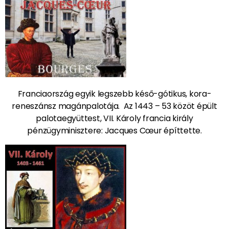
Franciaország egyik legszebb késő-gótikus, kora-
reneszánsz magánpalotája. Az 1443 – 53 közöt épült
palotaegyüttest, VII. Károly francia király
pénzügyminisztere: Jacques Cœur építtette.