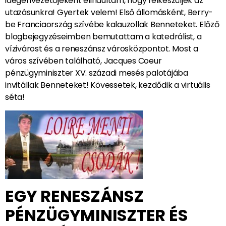
idegenvezetőjeként elindultam, hogy felkészüljek az
utazásunkra! Gyertek velem! Első állomásként, Berry-
be Franciaország szívébe kalauzollak Benneteket. Előző
blogbejegyzéseimben bemutattam a katedrálist, a
vízivárost és a reneszánsz városközpontot. Most a
város szívében található, Jacques Coeur
pénzügyminiszter XV. századi mesés palotájába
invitállak Benneteket! Kövessetek, kezdődik a virtuális
séta!
EGY RENESZÁNSZ
PÉNZÜGYMINISZTER ÉS