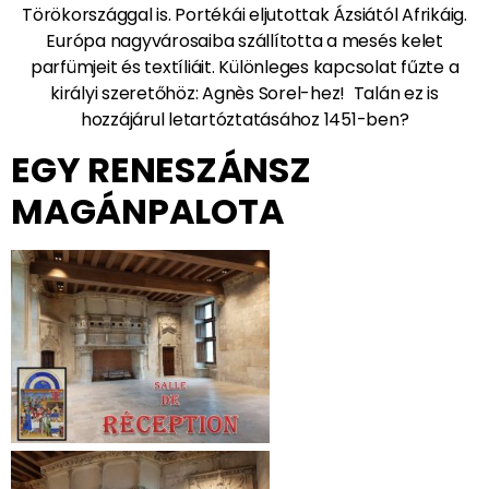
Törökországgal is. Portékái eljutottak Ázsiától Afrikáig.
Európa nagyvárosaiba szállította a mesés kelet
parfümjeit és textíliáit. Különleges kapcsolat fűzte a
királyi szeretőhöz: Agnès Sorel-hez! Talán ez is
hozzájárul letartóztatásához 1451-ben?
EGY RENESZÁNSZ
MAGÁNPALOTA