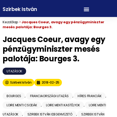
Szirbek István
Kezdőlap
>
Jacques Coeur, avagy egy pénzügyminiszter
mesés palotája: Bourges 3.
Jacques Coeur, avagy egy
pénzügyminiszter mesés
palotája: Bourges 3.
UTAZÁSOK
Szirbek István
2018-02-25
BOURGES
,
FRANCIAORSZÁGI UTAZÁS
,
HÍRES FRANCIÁK
,
LOIRE MENTI CSODÁK
,
LOIRE MENTI KASTÉLYOK
,
LOIRE MENTI
UTAZÁSOK
,
SZIRBEK ISTVÁN IDEGENVEZETŐ
,
SZIRBEK ISTVÁN