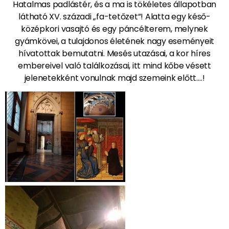
Hatalmas padlástér, és a ma is tökéletes állapotban
látható XV. századi „fa-tetőzet”! Alatta egy késő-
középkori vasajtó és egy páncélterem, melynek
gyámkövei, a tulajdonos életének nagy eseményeit
hívatottak bemutatni. Mesés utazásai, a kor híres
embereivel való találkozásai, itt mind kőbe vésett
jelenetekként vonulnak majd szemeink előtt….!