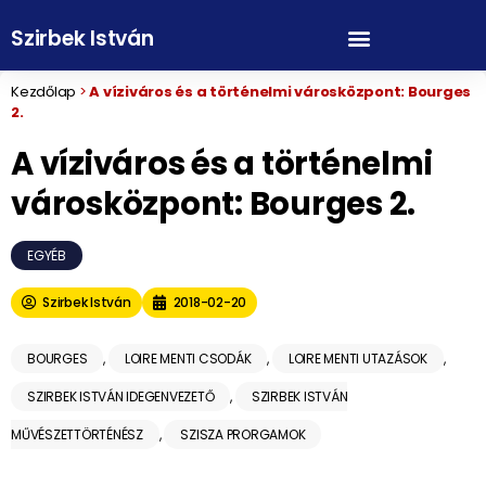
Szirbek István
Kezdőlap
>
A víziváros és a történelmi városközpont: Bourges
2.
A víziváros és a történelmi
városközpont: Bourges 2.
EGYÉB
Szirbek István
2018-02-20
BOURGES
,
LOIRE MENTI CSODÁK
,
LOIRE MENTI UTAZÁSOK
,
SZIRBEK ISTVÁN IDEGENVEZETŐ
,
SZIRBEK ISTVÁN
MŰVÉSZETTÖRTÉNÉSZ
,
SZISZA PRORGAMOK