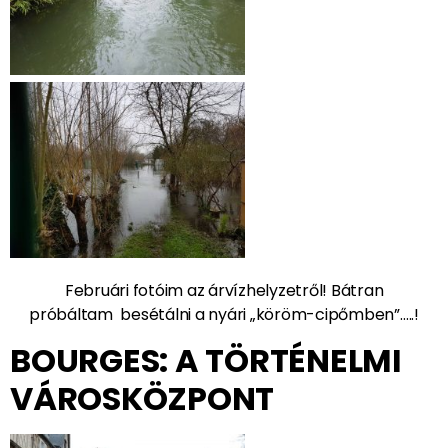
Februári fotóim az árvízhelyzetről! Bátran
próbáltam besétálni a nyári „köröm-cipőmben”…..!
BOURGES: A TÖRTÉNELMI
VÁROSKÖZPONT