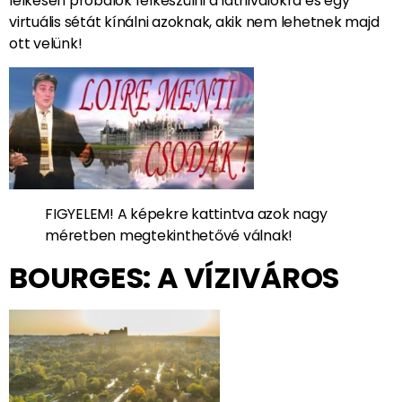
lelkesen próbálok felkészülni a látnivalókra és egy
virtuális sétát kínálni azoknak, akik nem lehetnek majd
ott velünk!
FIGYELEM! A képekre kattintva azok nagy
méretben megtekinthetővé válnak!
BOURGES: A VÍZIVÁROS