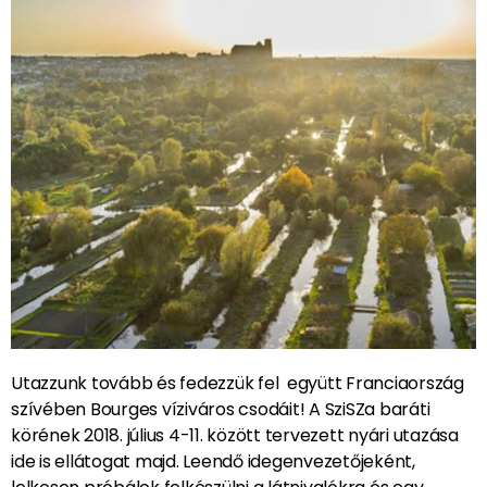
Utazzunk tovább és fedezzük fel együtt Franciaország
szívében Bourges víziváros csodáit! A SziSZa baráti
körének 2018. július 4-11. között tervezett nyári utazása
ide is ellátogat majd. Leendő idegenvezetőjeként,