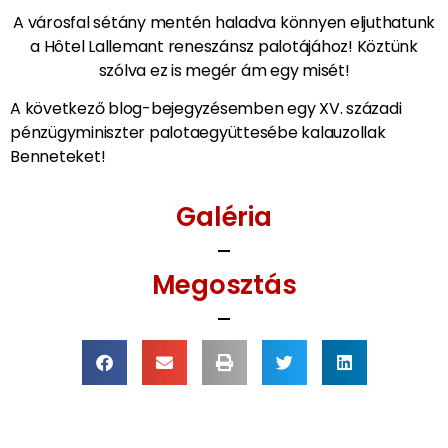
A városfal sétány mentén haladva könnyen eljuthatunk
a Hôtel Lallemant reneszánsz palotájához! Köztünk
szólva ez is megér ám egy misét!
A következő blog-bejegyzésemben egy XV. századi
pénzügyminiszter palotaegyüttesébe kalauzollak
Benneteket!
Galéria
Megosztás