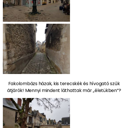
Fakolombázs házak, kis terecskék és hívogató szűk
átjárók! Mennyi mindent láthattak már „életükben”?