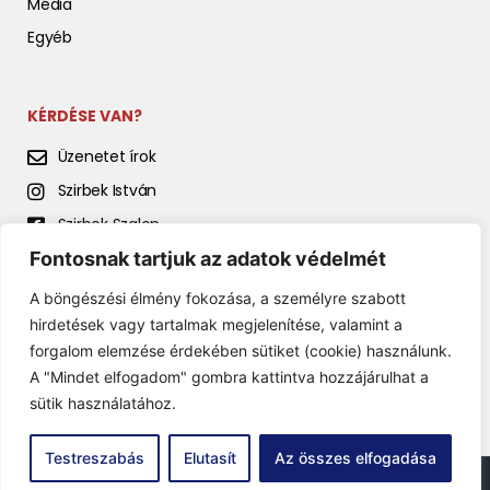
Média
Egyéb
KÉRDÉSE VAN?
Üzenetet írok
Szirbek István
Szirbek Szalon
Fontosnak tartjuk az adatok védelmét
Szirbek István előadásai
A böngészési élmény fokozása, a személyre szabott
hirdetések vagy tartalmak megjelenítése, valamint a
forgalom elemzése érdekében sütiket (cookie) használunk.
A "Mindet elfogadom" gombra kattintva hozzájárulhat a
sütik használatához.
Testreszabás
Elutasít
Az összes elfogadása
© 2022 Szirbek István. Minden jog fenntartva. Theme by Sikler Daniel.