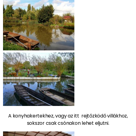
A konyhakertekhez, vagy az itt rejtőzködő villákhoz,
sokszor csak csónakon lehet eljutni.