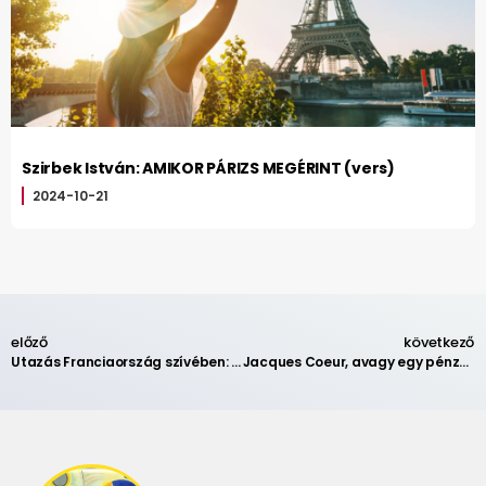
Szirbek István: AMIKOR PÁRIZS MEGÉRINT (vers)
2024-10-21
előző
következő
Utazás Franciaország szívében: Bourges 1.
Jacques Coeur, avagy egy pénzügyminiszter mesés palotája: Bourges 3.