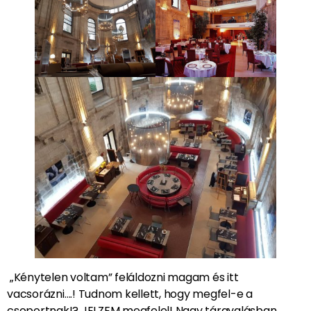
„Kénytelen voltam” feláldozni magam és itt
vacsorázni….! Tudnom kellett, hogy megfel-e a
csoportnak!? JELZEM megfelel! Nagy tárgyalásban