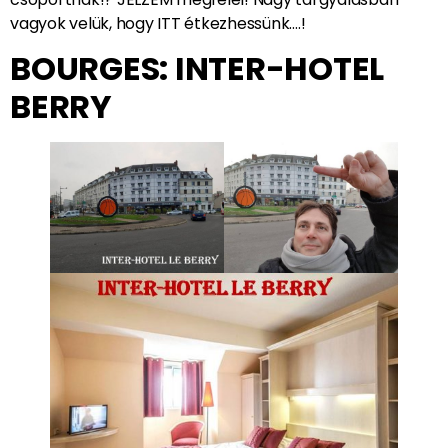
vagyok velük, hogy ITT étkezhessünk….!
BOURGES: INTER-HOTEL
BERRY