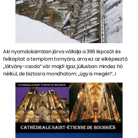
Aki nyomdokaimban járva vállalja a 396 lépcsőt és
felkaptat a templom tornyára, arra ez az elképesztő
„látvány-csoda” vár majd! Igaz, júliusban mindez hó
nélkül, de biztosra mondhatom: „úgy is megéri”…!