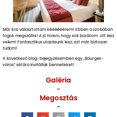
Már ki is választottam kéééééérem! Ebben a szobában
fogok megszállni.! A jó hírem, hogy sok barátom ott lesz
velem! Fantasztikus utazásunk lesz, azt már biztosan
tudom!
A következő blog-bejegyzésemben egy „Bourges-
város” sétára invitállak benneteket!
Galéria
Megosztás