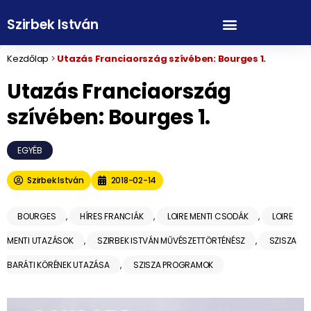
Szirbek István
Kezdőlap
>
Utazás Franciaország szívében: Bourges 1.
Utazás Franciaország
szívében: Bourges 1.
EGYÉB
Szirbek István
2018-02-14
BOURGES
,
HÍRES FRANCIÁK
,
LOIRE MENTI CSODÁK
,
LOIRE
MENTI UTAZÁSOK
,
SZIRBEK ISTVÁN MŰVÉSZETTÖRTÉNÉSZ
,
SZISZA
BARÁTI KÖRÉNEK UTAZÁSA
,
SZISZA PROGRAMOK