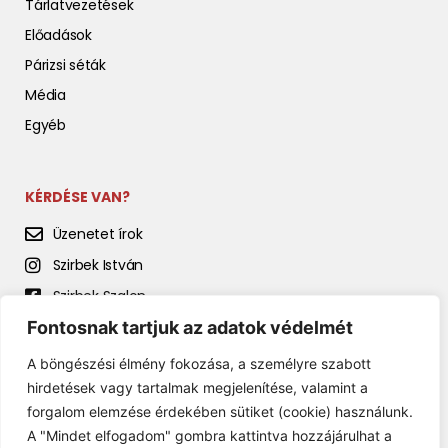
Tárlatvezetések
Előadások
Párizsi séták
Média
Egyéb
KÉRDÉSE VAN?
Üzenetet írok
Szirbek István
Szirbek Szalon
Szirbek István előadásai
Fontosnak tartjuk az adatok védelmét
A böngészési élmény fokozása, a személyre szabott
hirdetések vagy tartalmak megjelenítése, valamint a
forgalom elemzése érdekében sütiket (cookie) használunk.
A "Mindet elfogadom" gombra kattintva hozzájárulhat a