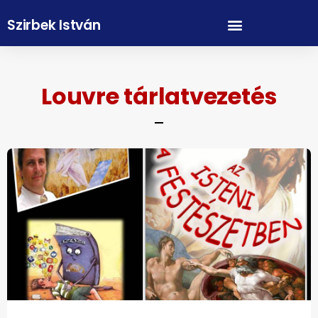
Szirbek István
Louvre tárlatvezetés