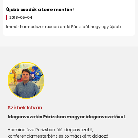
Újabb csodák a Loire mentén!
2018-05-04
Immár harmadszor ruccantam ki Párizsból, hogy egy újabb
Szirbek István
Idegenvezetés Párizsban magyar idegenvezetővel.
Harminc éve Párizsban élő idegenvezető,
konferenciamesterként és tolmácsként dolgozó