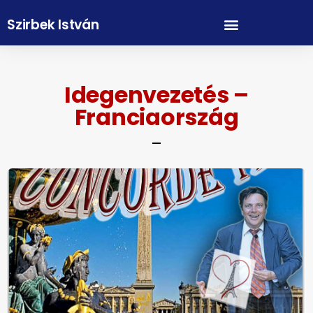
Szirbek István
Idegenvezetés –
Franciaország