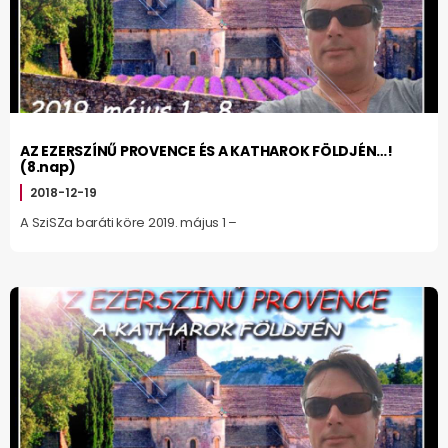
AZ EZERSZÍNŰ PROVENCE ÉS A KATHAROK FÖLDJÉN…!
(8.nap)
2018-12-19
A SziSZa baráti köre 2019. május 1 –