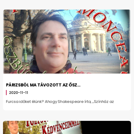
PÁRIZSBÓL MA TÁVOZOTT AZ ŐSZ…
2020-11-11
Furcsa időket élünk? Ahogy Shakespeare írta, „Színház az