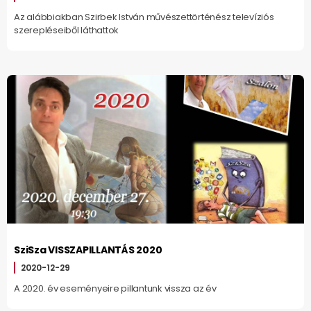
Az alábbiakban Szirbek István művészettörténész televíziós
szerepléseiből láthattok
SziSza VISSZAPILLANTÁS 2020
2020-12-29
A 2020. év eseményeire pillantunk vissza az év