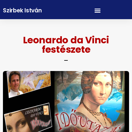
Szirbek István
Leonardo da Vinci
festészete