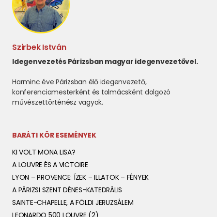
Szirbek István
Idegenvezetés Párizsban magyar idegenvezetővel.
Harminc éve Párizsban élő idegenvezető,
konferenciamesterként és tolmácsként dolgozó
művészettörténész vagyok.
BARÁTI KÖR ESEMÉNYEK
KI VOLT MONA LISA?
A LOUVRE ÉS A VICTOIRE
LYON – PROVENCE: ÍZEK – ILLATOK – FÉNYEK
A PÁRIZSI SZENT DÉNES-KATEDRÁLIS
SAINTE-CHAPELLE, A FÖLDI JERUZSÁLEM
LEONARDO 500 LOUVRE (2)