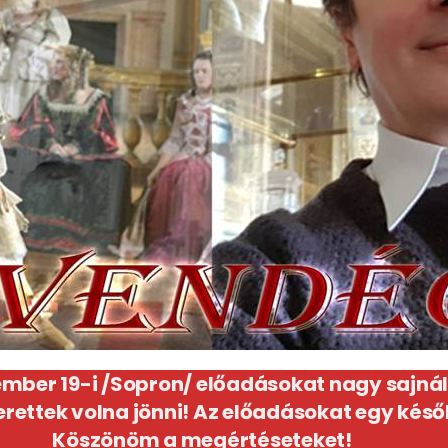
ember 19-i /Sopron/ előadásokat nagy sajná
zerettek volna jönni! Az előadásokat egy ké
Köszönöm a megértéseteket!