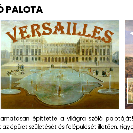
Ó PALOTA
yamatosan építtette a világra szóló palotájá
z épület születését és felépülését illetően. Figyel