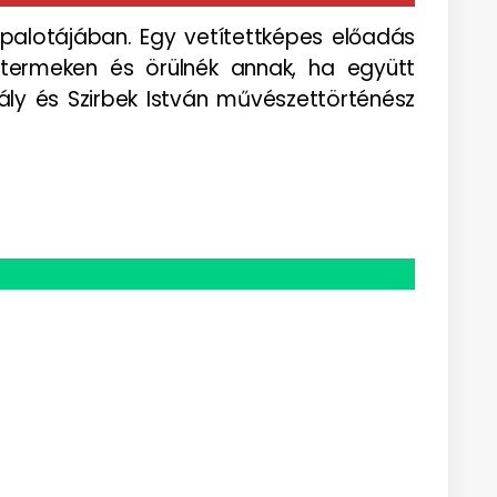
 palotájában. Egy vetítettképes előadás
 termeken és örülnék annak, ha együtt
rály és Szirbek István művészettörténész