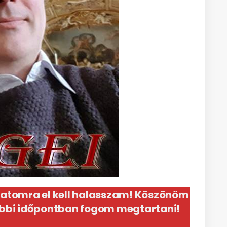
latomra el kell halasszam! Köszönöm
sőbbi időpontban fogom megtartani!