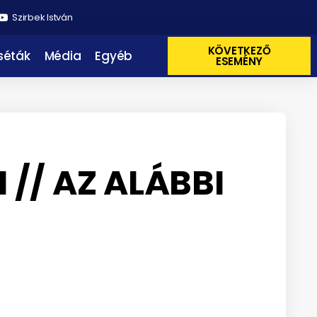
Szirbek István
KÖVETKEZŐ
 séták
Média
Egyéb
ESEMÉNY
 // AZ ALÁBBI