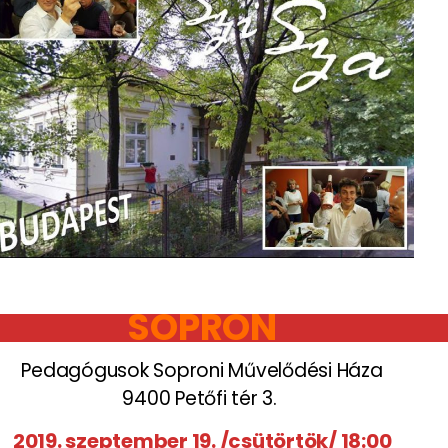
SOPRON
Pedagógusok Soproni Művelődési Háza
9400 Petőfi tér 3.
2019. szeptember 19. /csütörtök/ 18:00