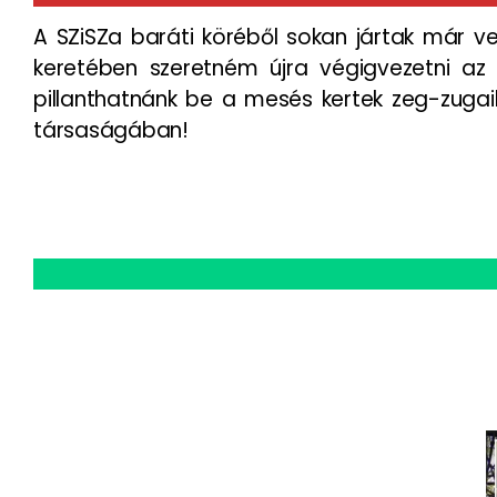
A SZiSZa baráti köréből sokan jártak már ve
keretében szeretném újra végigvezetni az
pillanthatnánk be a mesés kertek zeg-zugaiba
társaságában!