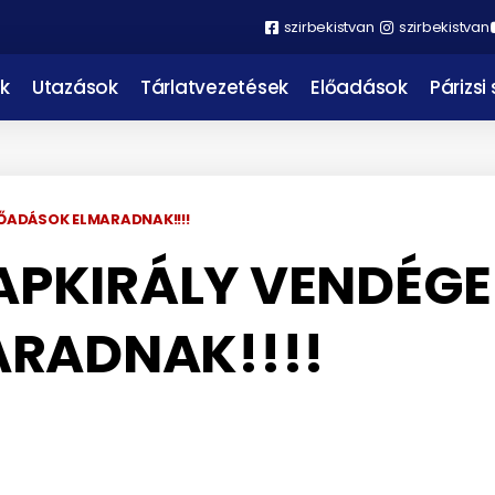
szirbekistvan
szirbekistvan
k
Utazások
Tárlatvezetések
Előadások
Párizsi
ELŐADÁSOK ELMARADNAK!!!!
APKIRÁLY VENDÉGEI
RADNAK!!!!