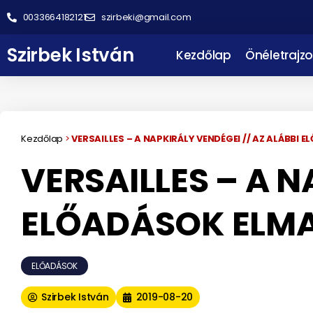
0033664182121
szirbeki@gmail.com
Szirbek István
Kezdőlap
Önéletrajzo
Kezdőlap
>
VERSAILLES – A NAPKIRÁLY VENDÉGEI // AZ ALÁBBI 
VERSAILLES – A N
ELŐADÁSOK ELMA
ELŐADÁSOK
Szirbek István
2019-08-20