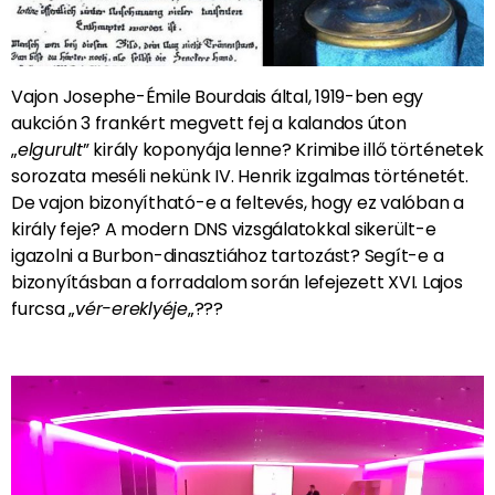
Vajon Josephe-Émile Bourdais által, 1919-ben egy
aukción 3 frankért megvett fej a kalandos úton
„
elgurult
” király koponyája lenne? Krimibe illő történetek
sorozata meséli nekünk IV. Henrik izgalmas történetét.
De vajon bizonyítható-e a feltevés, hogy ez valóban a
király feje? A modern DNS vizsgálatokkal sikerült-e
igazolni a Burbon-dinasztiához tartozást? Segít-e a
bizonyításban a forradalom során lefejezett XVI. Lajos
furcsa „
vér-ereklyéje
„???