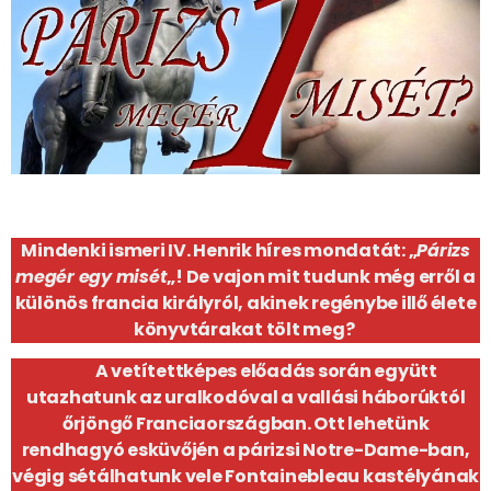
Mindenki ismeri IV. Henrik híres mondatát: „
Párizs
megér egy misét
„! De vajon mit tudunk még erről a
különös francia királyról, akinek regénybe illő élete
könyvtárakat tölt meg?
A vetítettképes előadás során együtt
utazhatunk az uralkodóval a vallási háborúktól
őrjöngő Franciaországban. Ott lehetünk
rendhagyó esküvőjén a párizsi Notre-Dame-ban,
végig sétálhatunk vele Fontainebleau kastélyának