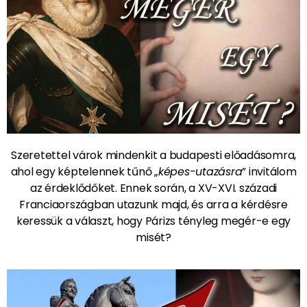
Szeretettel várok mindenkit a budapesti előadásomra,
ahol egy képtelennek tűnő „
képes-utazásra
” invitálom
az érdeklődőket. Ennek során, a XV-XVI. századi
Franciaországban utazunk majd, és arra a kérdésre
keressük a választ, hogy Párizs tényleg megér-e egy
misét?