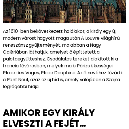
Az 1610-ben bekövetkezett halálakor, a király egy új,
modern várost hagyott maga után A Louvre világhírű
reneszánsz gyűjteményét, ma abban a Nagy
Galériában láthatjuk, amelyet ő építtetett a
palotaegyütteshez. Csodálatos tereket alakított ki a
francia fővárosban, melyek ma is Párizs ékességei:
Place des Voges, Place Dauphine. Az ő nevéhez főződik
a Pont Neuf, azaz az új híd is, amely valójában a Szajna
legrégebbi hídja.
AMIKOR EGY KIRÁLY
ELVESZTI A FEJÉT…