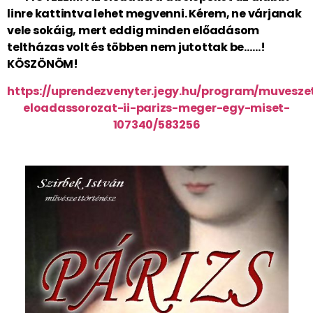
linre kattintva lehet megvenni. Kérem, ne várjanak
vele sokáig, mert eddig minden előadásom
teltházas volt és többen nem jutottak be……!
KÖSZÖNÖM!
https://uprendezvenyter.jegy.hu/program/muveszet
eloadassorozat-ii-parizs-meger-egy-miset-
107340/583256