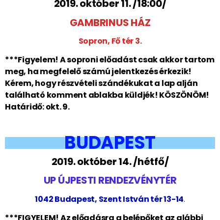
2019. október 11. /18:00/
GAMBRINUS HÁZ
Sopron, Fő tér 3.
***Figyelem! A soproni előadást csak akkor tartom
meg, ha megfelelő számú jelentkezés érkezik!
Kérem, hogy részvételi szándékukat a lap alján
található komment ablakba küldjék! KÖSZÖNÖM!
Határidő: okt. 9.
BUDAPEST
2019. október 14. /hétfő/
UP ÚJPESTI RENDEZVÉNYTÉR
1042 Budapest, Szent István tér 13-14
.
***FIGYELEM! Az előadásra a belépőket az alábbi