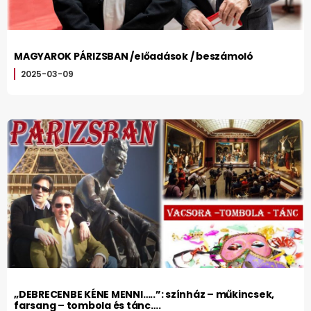
MAGYAROK PÁRIZSBAN /előadások / beszámoló
2025-03-09
„DEBRECENBE KÉNE MENNI…..”: színház – műkincsek,
farsang – tombola és tánc….