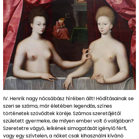
IV. Henrik nagy nőcsábász hírében állt! Hódításainak se
szeri se száma, már életében legendás, színes
történetek szövődtek köréje. Számos szeretőjétől
született gyermeke, de milyen ember volt ő valójában?
Szeretetre vágyó, lelkének simogatását igénylő férfi,
vagy egy szívtelen, a nőket csak kihasználni kívánó