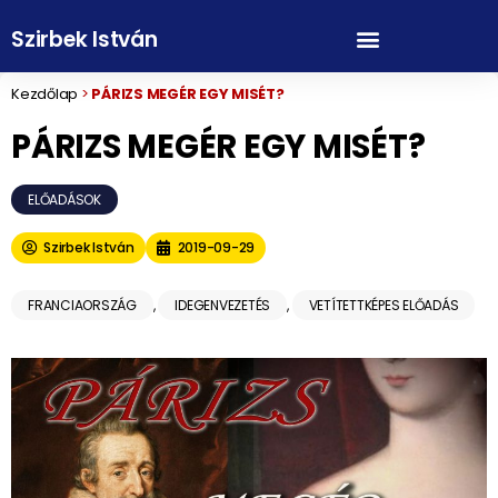
Szirbek István
Kezdőlap
>
PÁRIZS MEGÉR EGY MISÉT?
PÁRIZS MEGÉR EGY MISÉT?
ELŐADÁSOK
Szirbek István
2019-09-29
FRANCIAORSZÁG
,
IDEGENVEZETÉS
,
VETÍTETTKÉPES ELŐADÁS