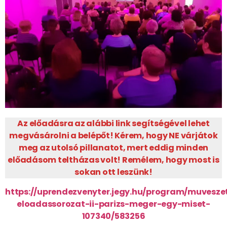
Az előadásra az alábbi link segítségével lehet
megvásárolni a belépőt! Kérem, hogy NE várjátok
meg az utolsó pillanatot, mert eddig minden
előadásom teltházas volt! Remélem, hogy most is
sokan ott leszünk!
https://uprendezvenyter.jegy.hu/program/muveszet
eloadassorozat-ii-parizs-meger-egy-miset-
107340/583256