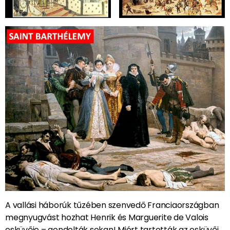
A vallási háborúk tűzében szenvedő Franciaországban
megnyugvást hozhat Henrik és Marguerite de Valois
esküvője – gondolták sokan! Miért tartották az esküvői