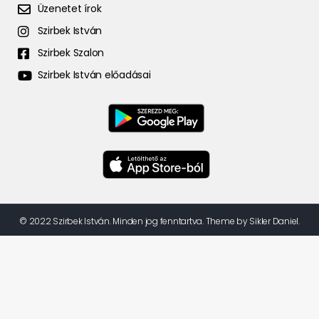
Üzenetet írok
Szirbek István
Szirbek Szalon
Szirbek István előadásai
© 2022 Szirbek István. Minden jog fenntartva. Theme by Sikler Daniel.