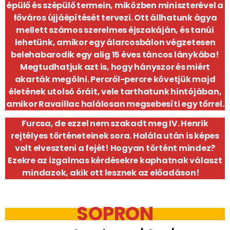
épülő és szépülő termein, miközben miniszterével a
főváros újjáépítését tervezi. Ott állhatunk ágya
mellett számos szerelmes éjszakáján, és tanúi
lehetünk, amikor egy álarcosbálon végzetesen
belehabarodik egy alig 15 éves táncos lánykába!
Megtudhatjuk azt is, hogy hányszor és miért
akarták megölni. Percről-percre követjük majd
életének utolsó óráit, vele tarthatunk hintójában,
amikor Ravaillac halálosan megsebesíti egy tőrrel.
Furcsa, de ezzel nem szakadt meg IV. Henrik
rejtélyes történeteinek sora. Halála után is képes
volt elveszteni a fejét! Hogyan történt mindez?
Ezekre az izgalmas kérdésekre kaphatnak választ
mindazok, akik ott lesznek az előadáson!
SOPRON