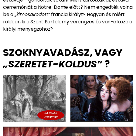
cerremóniát a Notre-Dame előtt? Nem engedték volna
be a „
kimosakodott
” francia királyt? Hogyan és miért
robban ki a Szent Bartelemy vérengzés és van-e köze a
királyi menyegzőhöz?
SZOKNYAVADÁSZ, VAGY
„SZERETET-KOLDUS”
?