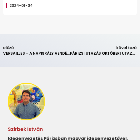
2024-01-04
előző
következő
VERSAILLES – A NAPKIRÁLY VENDÉGEI // AZ ALÁBBI ELŐADÁSOK ELMARADNAK!!!!
PÁRIZSI UTAZÁS OKTÓBERI UTAZÁS – VACSORÁK
Szirbek István
Idegenvezetés Párizsban magyar idegenvezetővel.