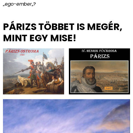
„
ego-ember
„?
PÁRIZS TÖBBET IS MEGÉR,
MINT EGY MISE!