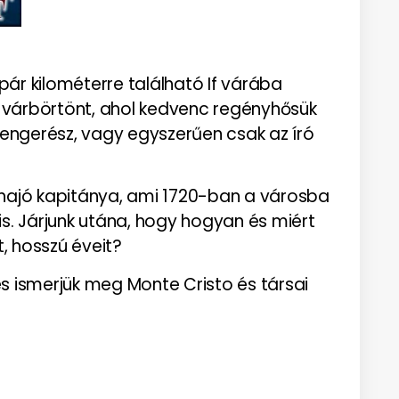
pár kilométerre található If várába
k a várbörtönt, ahol kedvenc regényhősük
tengerész, vagy egyszerűen csak az író
n hajó kapitánya, ami 1720-ban a városba
s. Járjunk utána, hogy hogyan és miért
t, hosszú éveit?
 és ismerjük meg Monte Cristo és társai