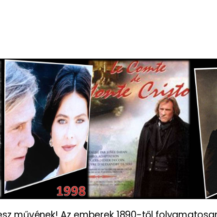
esz művének! Az emberek 1890-től folyamatosan