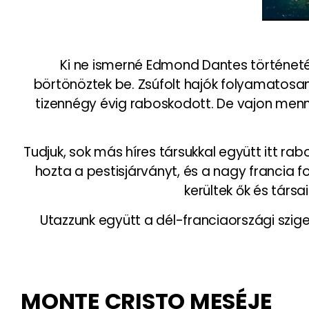
Ki ne ismerné Edmond Dantes történetét,
börtönöztek be. Zsúfolt hajók folyamatosan 
tizennégy évig raboskodott. De vajon menny
Tudjuk, sok más híres társukkal együtt itt r
hozta a pestisjárványt, és a nagy francia 
kerültek ők és társa
Utazzunk együtt a dél-franciaországi sziget
MONTE CRISTO MESÉJE