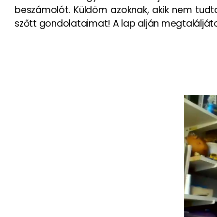
beszámolót. Küldöm azoknak, akik nem tudtak 
szőtt gondolataimat! A lap alján megtaláljáto