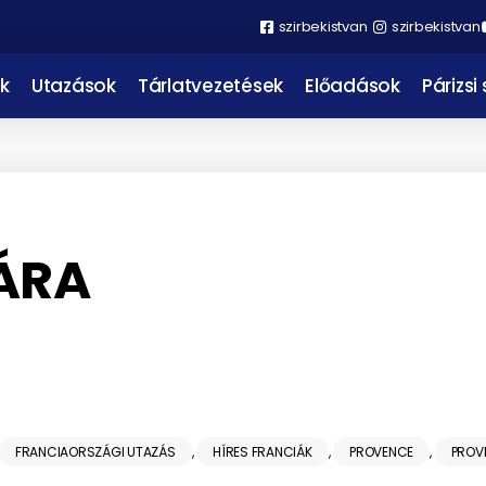
szirbekistvan
szirbekistvan
k
Utazások
Tárlatvezetések
Előadások
Párizsi
ÁRA
FRANCIAORSZÁGI UTAZÁS
,
HÍRES FRANCIÁK
,
PROVENCE
,
PROVE