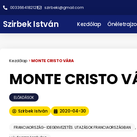
0033664182121
szirbeki@gmail.com
Szirbek István
Kezdőlap
Önéletrajzo
Kezdőlap
>
MONTE CRISTO VÁRA
MONTE CRISTO V
ELŐADÁSOK
Szirbek István
2020-04-30
FRANCIAORSZÁG- IDEGENVEZETÉS. UTAZÁSOK FRANCIAORSZÁGBAN
,