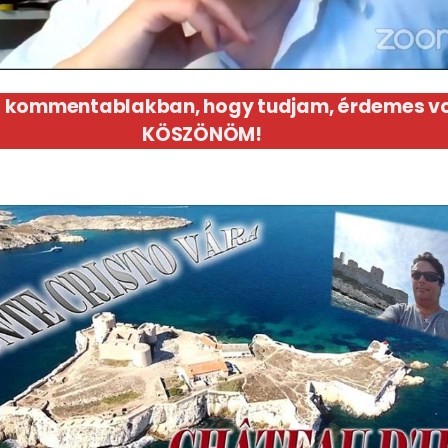
a a kommentablakban, hogy tudjam, érdemes vo
KÖSZÖNÖM!