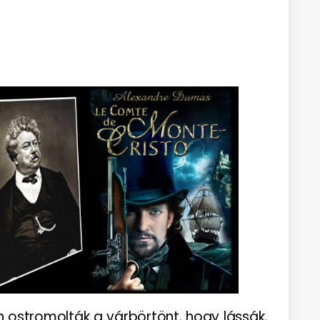
 ostromolták a várbörtönt, hogy lássák,