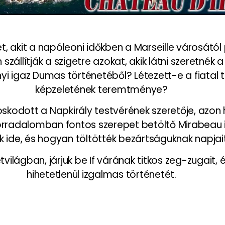
 akit a napóleoni időkben a Marseille városától 
szállítják a szigetre azokat, akik látni szeretné
i igaz Dumas történetéből? Létezett-e a fiatal 
képzeletének teremtménye?
aboskodott a Napkirály testvérének szeretője, azo
forradalomban fontos szerepet betöltő Mirabeau i
ik ide, és hogyan töltötték bezártságuknak napjai
világban, járjuk be If várának titkos zeg-zugait,
hihetetlenül izgalmas történetét.