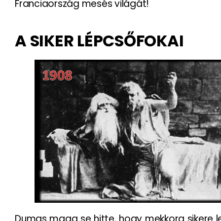
Franciaország mesés világát!
A SIKER LÉPCSŐFOKAI
Dumas maga se hitte, hogy mekkora sikere l