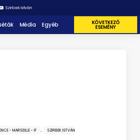
Szirbek István
KÖVETKEZŐ
 séták
Média
Egyéb
ESEMÉNY
NCE - MARSEILLE - IF
,
SZIRBEK ISTVÁN