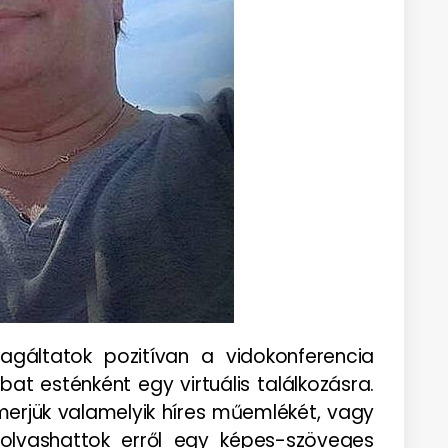
gáltatok pozitívan a vidokonferencia
t esténként egy virtuális találkozásra.
merjük valamelyik híres műemlékét, vagy
olvashattok erről egy képes-szöveges