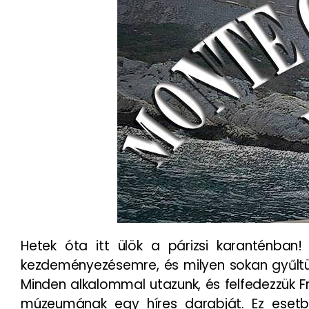
Hetek óta itt ülök a párizsi karanténban
kezdeményezésemre, és milyen sokan gyűltünk
Minden alkalommal utazunk, és felfedezzük F
múzeumának egy híres darabját. Ez esetb