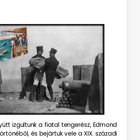
ütt izgultunk a fiatal tengerész, Edmond
rtönéből, és bejártuk vele a XIX. századi