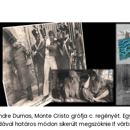
dre Dumas, Monte Cristo grófja c. regényét. Egy
dával határos módon sikerült megszöknie If várbö