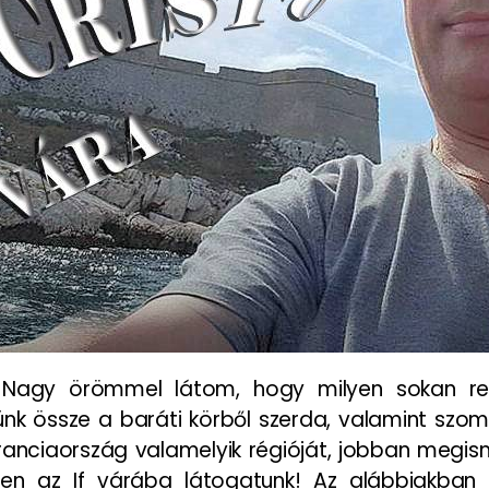
! Nagy örömmel látom, hogy milyen sokan rea
 össze a baráti körből szerda, valamint szomba
ranciaország valamelyik régióját, jobban megis
en az If várába látogatunk! Az alábbiakban 