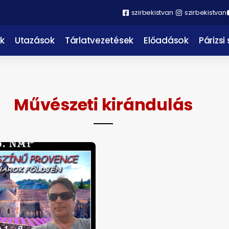
szirbekistvan
szirbekistvan
k
Utazások
Tárlatvezetések
Előadások
Párizsi
Művészeti kirándulás