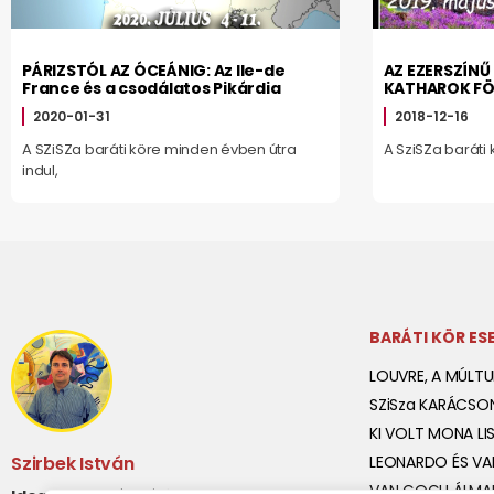
PÁRIZSTÓL AZ ÓCEÁNIG: Az Ile-de
AZ EZERSZÍNŰ
France és a csodálatos Pikárdia
KATHAROK FÖ
2020-01-31
2018-12-16
A SZiSZa baráti köre minden évben útra
A SziSZa baráti 
indul,
BARÁTI KÖR E
LOUVRE, A MÚLTUN
SZiSza KARÁCSO
KI VOLT MONA LI
Szirbek István
LEONARDO ÉS VAN
VAN GOGH ÁLMAI