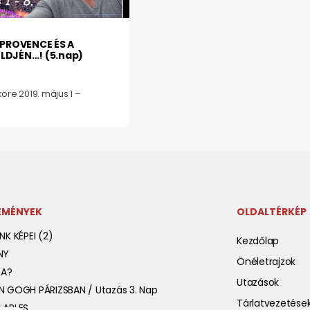
 PROVENCE ÉS A
LDJÉN…! (5.nap)
köre 2019. május 1 –
SEMÉNYEK
OLDALTÉRKÉP
K KÉPEI (2)
Kezdőlap
NY
Önéletrajzok
SA?
Utazások
 GOGH PÁRIZSBAN / Utazás 3. Nap
Tárlatvezetése
 ARLES