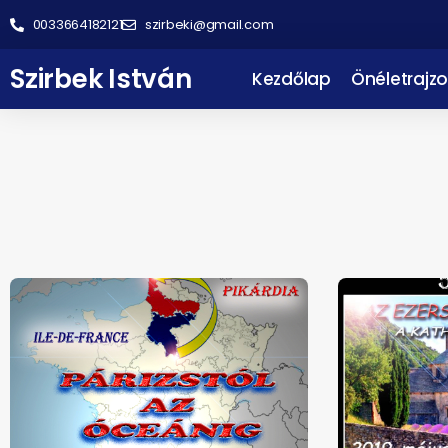
0033664182121
szirbeki@gmail.com
Szirbek István
Kezdőlap
Önéletrajzo