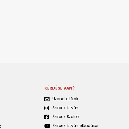
KÉRDÉSE VAN?
Üzenetet írok
Szirbek István
Szirbek Szalon
Szirbek István előadásai
k