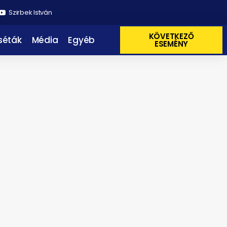
Szirbek István
KÖVETKEZŐ
 séták
Média
Egyéb
ESEMÉNY