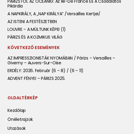
PÁRIZSTÓL AZ ÓCEÁNIG: Az Ile-De France És A Csodálatos
Pikárdia
A NAPKIRÁLY, A „NAP KIRÁLYA” /Versailles Kertjei/
AZ ISTENI A FESTÉSZETBEN
LOUVRE – A MÚLTUNK KÉPEI (1)
PÁRIZS ÉS A KOZMIKUS VILÁG
KÖVETKEZŐ ESEMÉNYEK
AZ IMPRESSZIONISTÁK NYOMÁBAN / Párizs – Versailles –
Giverny – Auvers-Sur-Oise
ERDÉLY: 2026. Február (6 – 8) / (6 – 11)
ADVENT FÉNYEI – PÁRIZS 2025.
OLDALTÉRKÉP
Kezdőlap
Önéletrajzok
Utazások