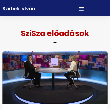
Szirbek István
SziSza előadások