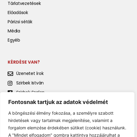
Tárlatvezetések
Előadások
Párizsi séták
Média
Egyéb
KÉRDÉSE VAN?
Üzenetet írok
Szirbek István
Szirbek Szalon
Fontosnak tartjuk az adatok védelmét
Szirbek István előadásai
A böngészési élmény fokozása, a személyre szabott
hirdetések vagy tartalmak megjelenítése, valamint a
forgalom elemzése érdekében sütiket (cookie) használunk.
A "Mindet elfogadom" gombra kattintva hozzájárulhat a