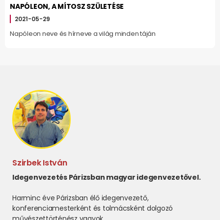
NAPÓLEON, A MÍTOSZ SZÜLETÉSE
2021-05-29
Napóleon neve és hírneve a világ minden táján
Szirbek István
Idegenvezetés Párizsban magyar idegenvezetővel.
Harminc éve Párizsban élő idegenvezető,
konferenciamesterként és tolmácsként dolgozó
művészettörténész vagyok.