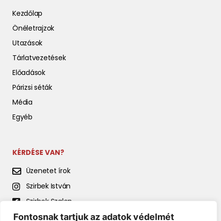
Kezdőlap
Önéletrajzok
Utazások
Tárlatvezetések
Előadások
Párizsi séták
Média
Egyéb
KÉRDÉSE VAN?
Üzenetet írok
Szirbek István
Szirbek Szalon
Fontosnak tartjuk az adatok védelmét
Szirbek István előadásai