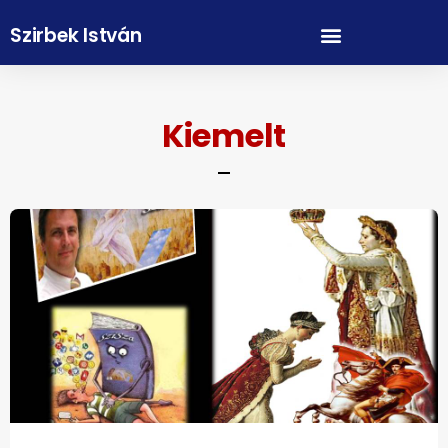
Szirbek István
Kiemelt