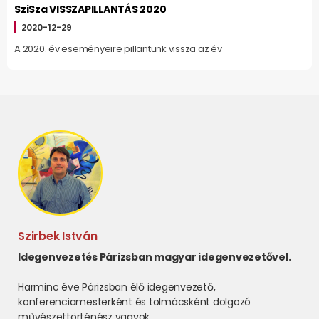
SziSza VISSZAPILLANTÁS 2020
2020-12-29
A 2020. év eseményeire pillantunk vissza az év
Szirbek István
Idegenvezetés Párizsban magyar idegenvezetővel.
Harminc éve Párizsban élő idegenvezető,
konferenciamesterként és tolmácsként dolgozó
művészettörténész vagyok.