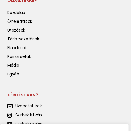
OLDALTÉRKÉP
Kezdőlap
Önéletrajzok
Utazások
Tárlatvezetések
Előadások
Párizsi séták
Média
Egyéb
KÉRDÉSE VAN?
Üzenetet írok
Szirbek István
Szirbek Szalon