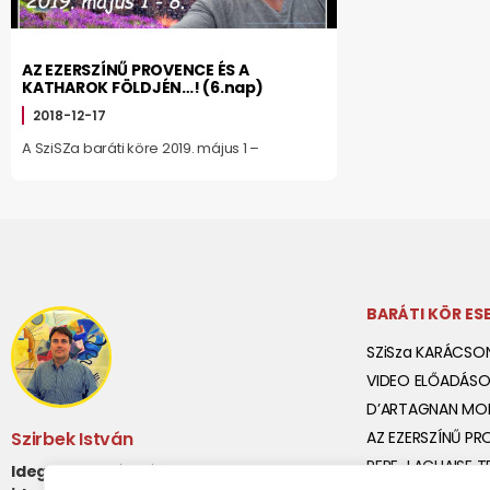
AZ EZERSZÍNŰ PROVENCE ÉS A
KATHAROK FÖLDJÉN…! (6.nap)
2018-12-17
A SziSZa baráti köre 2019. május 1 –
BARÁTI KÖR E
SZiSza KARÁCSO
VIDEO ELŐADÁSO
D’ARTAGNAN MON
Szirbek István
AZ EZERSZÍNŰ PR
PERE-LACHAISE 
Idegenvezetés Párizsban magyar