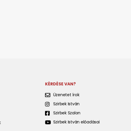
KÉRDÉSE VAN?
Üzenetet írok
Szirbek István
Szirbek Szalon
Szirbek István előadásai
k