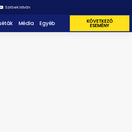
Szirbek István
KÖVETKEZŐ
 séták
Média
Egyéb
ESEMÉNY