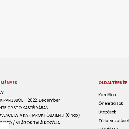
SEMÉNYEK
OLDALTÉRKÉP
NY
Kezdőlap
K PÁRIZSBÓL – 2022. December
Önéletrajzok
TE CRISTO KASTÉLYÁBAN
Utazások
OVENCE ÉS A KATHAROK FÖLDJÉN…! (8.nap)
Tárlatvezetése
TEMETŐ / VILÁGOK TALÁLKOZÓJA