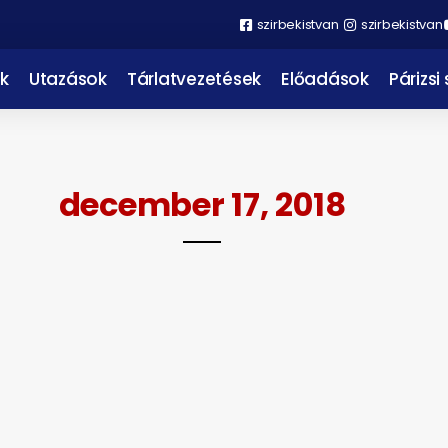
szirbekistvan
szirbekistvan
k
Utazások
Tárlatvezetések
Előadások
Párizsi
december 17, 2018