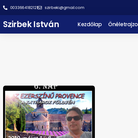
0033664182121
szirbeki@gmail.com
Szirbek István
Kezdőlap
Önéletrajzo