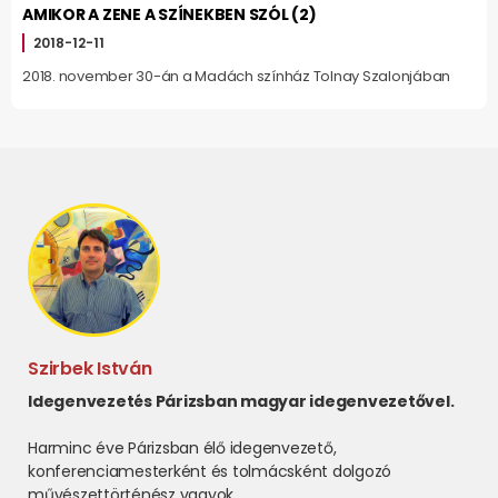
AMIKOR A ZENE A SZÍNEKBEN SZÓL (2)
2018-12-11
2018. november 30-án a Madách színház Tolnay Szalonjában
Szirbek István
Idegenvezetés Párizsban magyar idegenvezetővel.
Harminc éve Párizsban élő idegenvezető,
konferenciamesterként és tolmácsként dolgozó
művészettörténész vagyok.