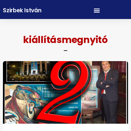
Szirbek István
kiállításmegnyitó