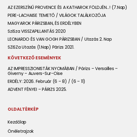
AZ EZERSZÍNŰ PROVENCE ÉS A KATHAROK FÖLDJÉN…! (7.nap)
PERE-LACHAISE TEMETŐ / VILÁGOK TALÁLKOZÓJA
MAGYAROK PÁRIZSBAN, ÉS ERDÉLYBEN
SziSza VISSZAPILLANTÁS 2020
LEONARDO ÉS VAN GOGH PÁRIZSBAN / Utazás 2. Nap
SZiSZa Utazás (1.nap) Párizs 2021.
KÖVETKEZŐ ESEMÉNYEK
AZ IMPRESSZIONISTÁK NYOMÁBAN / Párizs – Versailles –
Giverny – Auvers-Sur-Oise
ERDÉLY: 2026. Február (6 – 8) / (6 – 11)
ADVENT FÉNYEI – PÁRIZS 2025.
OLDALTÉRKÉP
Kezdőlap
Önéletrajzok