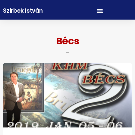
Szirbek István
Bécs