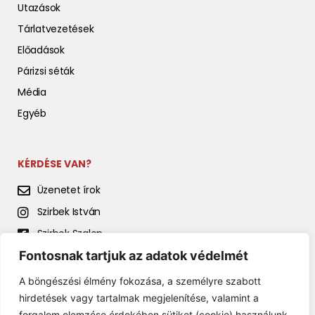
Utazások
Tárlatvezetések
Előadások
Párizsi séták
Média
Egyéb
KÉRDÉSE VAN?
Üzenetet írok
Szirbek István
Szirbek Szalon
Fontosnak tartjuk az adatok védelmét
Szirbek István előadásai
A böngészési élmény fokozása, a személyre szabott
hirdetések vagy tartalmak megjelenítése, valamint a
forgalom elemzése érdekében sütiket (cookie) használunk.