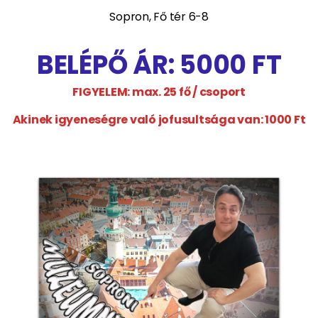
Sopron, Fő tér 6-8
BELÉPŐ ÁR: 5000 FT
FIGYELEM: max. 25 fő / csoport
Akinek igyeneségre való jofusultsága van: 1000 Ft