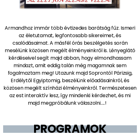
Armandhoz immár több évtizedes barátság fűz. Ismeri
az életutamat, legfontosabb sikereimet, és
csalódásaimat. A másfél órás beszélgetés során
mesélünk közösen megélt élményeinkről is. Lényeglátó
kérdéseivel segít majd abban, hogy elmondhassam
mindazt, amit eddig talán még magamnak sem
fogalmaztam meg! Utazunk majd Soprontól Párizsig,
Erdélytől Egyiptomig, beszélünk előadásainkról, és
közösen megélt színházi élményeinkről. Természetesen
az est interaktív lesz, így mindenki kérdezhet, és mi
majd megpróbálunk válaszolni…..!
PROGRAMOK