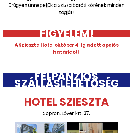
ürügyén ünnepeljük a SziSza baráti körének minden
tagját!
FIGYELEM!
A Szieszta Hotel október 4-ig adott opciós
határidőt!
FÉLPANZIÓS
SZÁLLÁSLEHETŐSÉG
HOTEL SZIESZTA
Sopron, Lőver krt. 37.