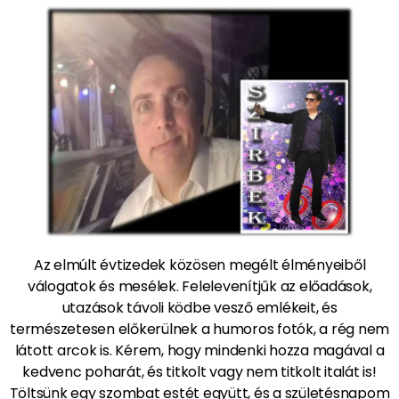
Az elmúlt évtizedek közösen megélt élményeiből
válogatok és mesélek. Felelevenítjűk az előadások,
utazások távoli ködbe vesző emlékeit, és
természetesen előkerülnek a humoros fotók, a rég nem
látott arcok is. Kérem, hogy mindenki hozza magával a
kedvenc poharát, és titkolt vagy nem titkolt italát is!
Töltsünk egy szombat estét együtt, és a születésnapom