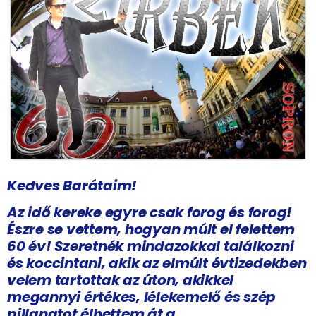
Kedves Barátaim!
Az idő kereke egyre csak forog és forog!
Észre se vettem, hogyan múlt el felettem
60 év! Szeretnék mindazokkal találkozni
és koccintani, akik az elmúlt évtizedekben
velem tartottak az úton, akikkel
megannyi értékes, lélekemelő és szép
pillanatot élhettem át a