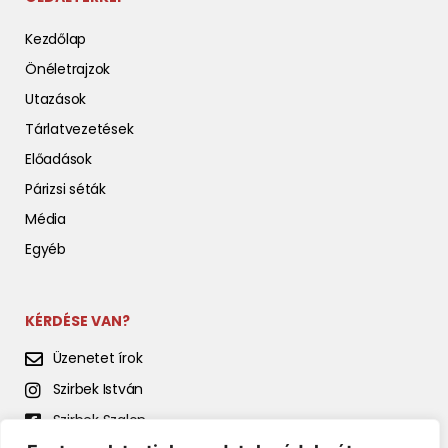
Kezdőlap
Önéletrajzok
Utazások
Tárlatvezetések
Előadások
Párizsi séták
Média
Egyéb
KÉRDÉSE VAN?
Üzenetet írok
Szirbek István
Szirbek Szalon