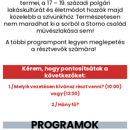
termei, a 17 – 19. századi polgári
lakáskultúrát és életmódot hozzák majd
közelebb a szívünkhöz. Természetesen
nem maradhat ki a sorból a Storno család
művészlakása sem!
A többi programpont legyen meglepetés
a résztvevők számára!
Kérem, hogy pontosítsátok a
következőket:
1./ Melyik vezetésen kívánsz részt venni? (10:00)
vagy (13:30)
2./ Hány fő?
PROGRAMOK