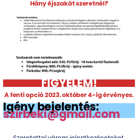
Hány éjszakát szeretnél?
FIGYELEM!
A fenti opció 2023. október 4-ig érvényes.
Igény bejelentés:
szirbeki@gmail.com
Szeretettel várom jelentkezéseteket,