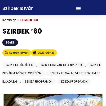
Szirbek István
Kezdőlap
>
SZIRBEK ’60
SZIRBEK ’60
EGYÉB
Szirbek István
2023-09-23
SZIRBEK ELŐADÁSOK
,
SZIRBEK ISTVÁN IDEGENVEZETŐ
,
SZIRBEK
ISTVÁN MŰVÉSZETTÖRTÉNÉSZ
,
SZIRBEK ISTVÁN MŰVÉSZETTÖRTÉNÉSZ
ELŐADÁSAI
,
SZISZA PROGRAMOK
,
SZISZA PRORGAMOK