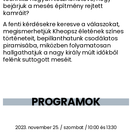
bejárjuk a mesés építmény rejtett
kamráit?
A fenti kérdésekre keresve a válaszokat,
megismerhetjük Kheopsz életének színes
történeteit, bepillanthatunk csodálatos
piramisába, miközben folyamatosan
hallgathatjuk a nagy király múlt időkből
felénk suttogott meséit.
PROGRAMOK
2023. november 25. / szombat / 10:00 és 13:30