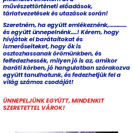
művészettörténeti előadások,
tárlatvezetések és utazások során!
Szeretném, ha együtt emlékeznénk,…………
és együtt ünnepelnénk….! Kérem, hogy
hívjátok el barátaitokat és
ismerőseiteket, hogy ők is
osztozhassanak örömünkben, és
felfedezhessék, milyen jó is az, amikor
baráti körben, jó hangulatban szórakozva
együtt tanulhatunk, és fedezhetjük fel a
világ számos csodáját!
ÜNNEPELJÜNK EGYÜTT, MINDENKIT
SZERETETTEL VÁROK!