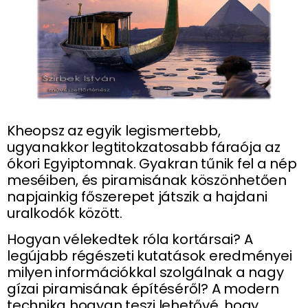
Kheopsz az egyik legismertebb,
ugyanakkor legtitokzatosabb fáraója az
ókori Egyiptomnak. Gyakran tűnik fel a nép
meséiben, és piramisának köszönhetően
napjainkig főszerepet játszik a hajdani
uralkodók között.
Hogyan vélekedtek róla kortársai? A
legújabb régészeti kutatások eredményei
milyen információkkal szolgálnak a nagy
gízai piramisának építéséről? A modern
technika hogyan teszi lehetővé, hogy