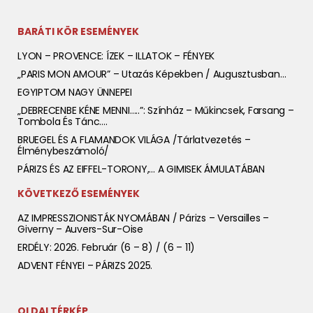
BARÁTI KÖR ESEMÉNYEK
LYON – PROVENCE: ÍZEK – ILLATOK – FÉNYEK
„PARIS MON AMOUR” – Utazás Képekben / Augusztusban…
EGYIPTOM NAGY ÜNNEPEI
„DEBRECENBE KÉNE MENNI…..”: Színház – Műkincsek, Farsang –
Tombola És Tánc….
BRUEGEL ÉS A FLAMANDOK VILÁGA /tárlatvezetés –
Élménybeszámoló/
PÁRIZS ÉS AZ EIFFEL-TORONY,… A GIMISEK ÁMULATÁBAN
KÖVETKEZŐ ESEMÉNYEK
AZ IMPRESSZIONISTÁK NYOMÁBAN / Párizs – Versailles –
Giverny – Auvers-Sur-Oise
ERDÉLY: 2026. Február (6 – 8) / (6 – 11)
ADVENT FÉNYEI – PÁRIZS 2025.
OLDALTÉRKÉP