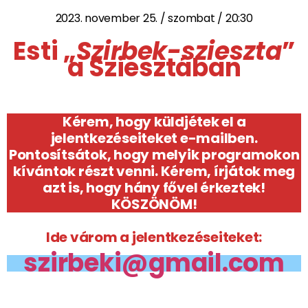
2023. november 25. / szombat / 20:30
Esti „
Szirbek-szieszta
”
a Sziesztában
Kérem, hogy küldjétek el a
jelentkezéseiteket e-mailben.
Pontosítsátok, hogy melyik programokon
kívántok részt venni. Kérem, írjátok meg
azt is, hogy hány fővel érkeztek!
KÖSZÖNÖM!
Ide várom a jelentkezéseiteket:
szirbeki@gmail.com