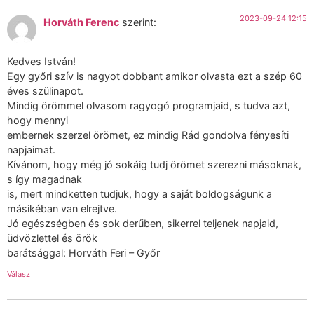
2023-09-24 12:15
Horváth Ferenc
szerint:
Kedves István!
Egy győri szív is nagyot dobbant amikor olvasta ezt a szép 60
éves szülinapot.
Mindig örömmel olvasom ragyogó programjaid, s tudva azt,
hogy mennyi
embernek szerzel örömet, ez mindig Rád gondolva fényesíti
napjaimat.
Kívánom, hogy még jó sokáig tudj örömet szerezni másoknak,
s így magadnak
is, mert mindketten tudjuk, hogy a saját boldogságunk a
másikéban van elrejtve.
Jó egészségben és sok derűben, sikerrel teljenek napjaid,
üdvözlettel és örök
barátsággal: Horváth Feri – Győr
Válasz