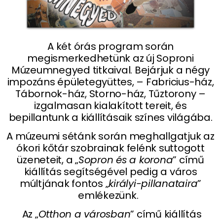
A két órás program során
megismerkedhetünk az új Soproni
Múzeumnegyed titkaival. Bejárjuk a négy
impozáns épületegyüttes, – Fabricius-ház,
Tábornok-ház, Storno-ház, Tűztorony –
izgalmasan kialakított tereit, és
bepillantunk a kiállításaik színes világába.
A múzeumi sétánk során meghallgatjuk az
ókori kőtár szobrainak felénk suttogott
üzeneteit, a „
Sopron és a korona
” című
kiállítás segítségével pedig a város
múltjának fontos „
királyi-pillanataira
”
emlékezünk.
Az „
Otthon a városban
” című kiállítás