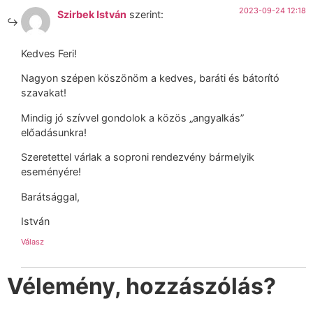
2023-09-24 12:18
Szirbek István
szerint:
Kedves Feri!
Nagyon szépen köszönöm a kedves, baráti és bátorító
szavakat!
Mindig jó szívvel gondolok a közös „angyalkás”
előadásunkra!
Szeretettel várlak a soproni rendezvény bármelyik
eseményére!
Barátsággal,
István​
Válasz
Vélemény, hozzászólás?