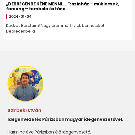
„DEBRECENBE KÉNE MENNI…..”: színház – műkincsek,
farsang – tombola és tánc….
2024-01-04
Kedves Barátaim! Nagy örömmel hívlak benneteket
Debrecenbe, a
Szirbek István
Idegenvezetés Párizsban magyar idegenvezetővel.
Harminc éve Párizsban élő idegenvezető,