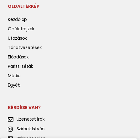
OLDALTÉRKÉP
Kezdőlap
Önéletrajzok
Utazások
Tárlatvezetések
Előadások
Párizsi séták
Média
Egyéb
KÉRDÉSE VAN?
Üzenetet írok
Szirbek István
Szirbek Szalon