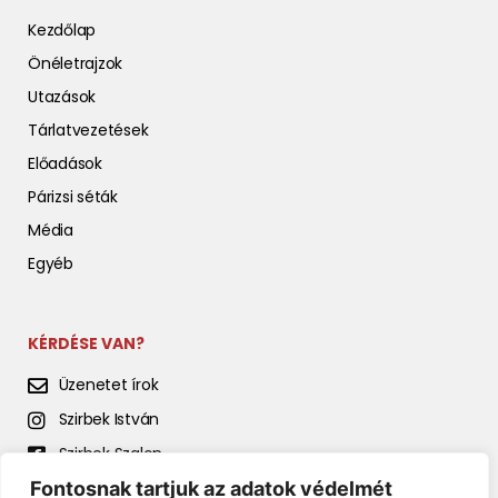
Kezdőlap
Önéletrajzok
Utazások
Tárlatvezetések
Előadások
Párizsi séták
Média
Egyéb
KÉRDÉSE VAN?
Üzenetet írok
Szirbek István
Szirbek Szalon
Fontosnak tartjuk az adatok védelmét
Szirbek István előadásai