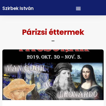
Szirbek István
Párizsi éttermek