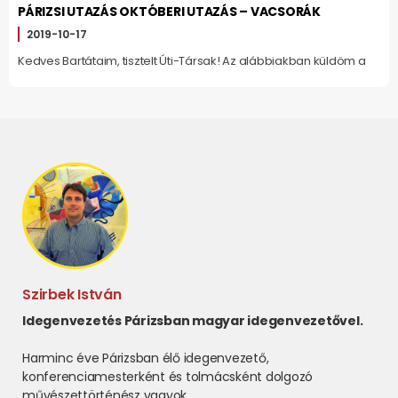
PÁRIZSI UTAZÁS OKTÓBERI UTAZÁS – VACSORÁK
2019-10-17
Kedves Bartátaim, tisztelt Úti-Társak! Az alábbiakban küldöm a
Szirbek István
Idegenvezetés Párizsban magyar idegenvezetővel.
Harminc éve Párizsban élő idegenvezető,
konferenciamesterként és tolmácsként dolgozó
művészettörténész vagyok.