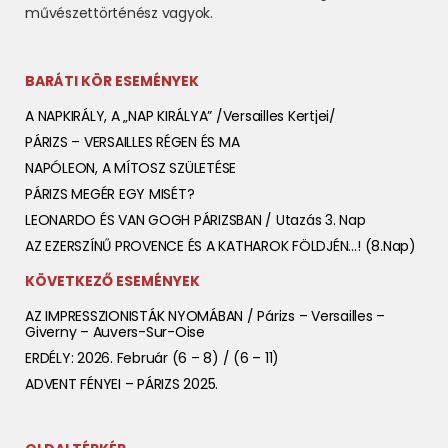
művészettörténész vagyok.
BARÁTI KÖR ESEMÉNYEK
A NAPKIRÁLY, A „NAP KIRÁLYA” /Versailles Kertjei/
PÁRIZS – VERSAILLES RÉGEN ÉS MA
NAPÓLEON, A MÍTOSZ SZÜLETÉSE
PÁRIZS MEGÉR EGY MISÉT?
LEONARDO ÉS VAN GOGH PÁRIZSBAN / Utazás 3. Nap
AZ EZERSZÍNŰ PROVENCE ÉS A KATHAROK FÖLDJÉN…! (8.nap)
KÖVETKEZŐ ESEMÉNYEK
AZ IMPRESSZIONISTÁK NYOMÁBAN / Párizs – Versailles –
Giverny – Auvers-Sur-Oise
ERDÉLY: 2026. Február (6 – 8) / (6 – 11)
ADVENT FÉNYEI – PÁRIZS 2025.