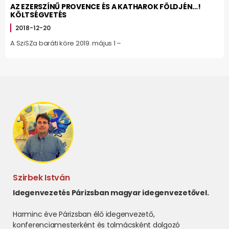
AZ EZERSZÍNŰ PROVENCE ÉS A KATHAROK FÖLDJÉN…!
KÖLTSÉGVETÉS
2018-12-20
A SziSZa baráti köre 2019. május 1 –
Szirbek István
Idegenvezetés Párizsban magyar idegenvezetővel.
Harminc éve Párizsban élő idegenvezető,
konferenciamesterként és tolmácsként dolgozó