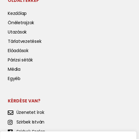
OLDALTÉRKÉP
Kezdőlap
Önéletrajzok
Utazások
Tárlatvezetések
Előadások
Párizsi séták
Média
Egyéb
KÉRDÉSE VAN?
Üzenetet írok
Szirbek István
Szirbek Szalon