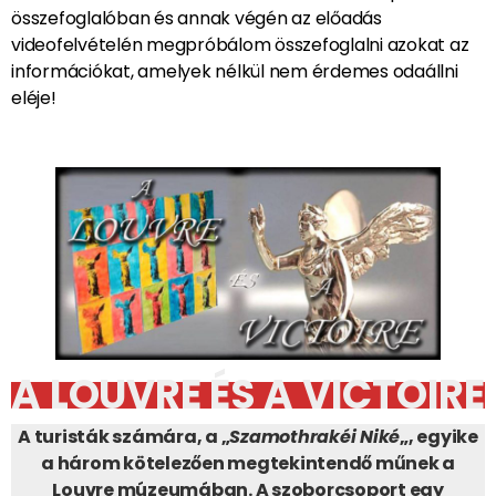
összefoglalóban és annak végén az előadás
videofelvételén megpróbálom összefoglalni azokat az
információkat, amelyek nélkül nem érdemes odaállni
eléje!
A LOUVRE ÉS A VICTOIRE
A turisták számára, a „
Szamothrakéi Niké
„, egyike
a három kötelezően megtekintendő műnek a
Louvre múzeumában. A szoborcsoport egy