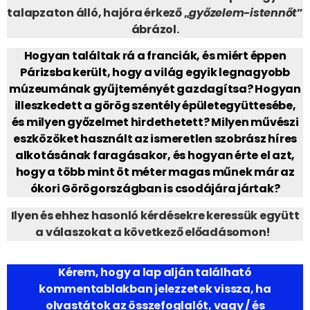
talapzaton álló, hajóra érkező „
győzelem-istennőt
”
ábrázol.
Hogyan találtak rá a franciák, és miért éppen
Párizsba került, hogy a világ egyik legnagyobb
múzeumának gyűjteményét gazdagítsa? Hogyan
illeszkedett a görög szentély épületegyüttesébe,
és milyen győzelmet hirdethetett? Milyen művészi
eszközöket használt az ismeretlen szobrász híres
alkotásának faragásakor, és hogyan érte el azt,
hogy a több mint öt méter magas műnek már az
ókori Görögországban is csodájára jártak?
Ilyen és ehhez hasonló kérdésekre keressük együtt
a válaszokat a következő előadásomon!
Kérem, hogy a lap alján található
kommentablakban jelezzetek vissza, ha
olvastátok az összefoglalót, vagy / és