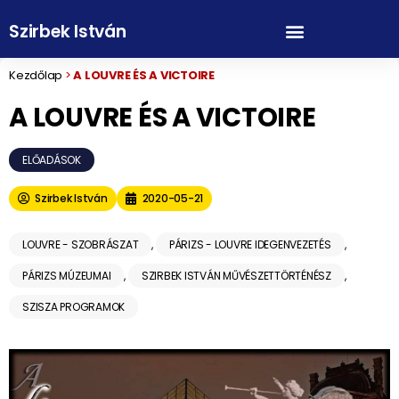
Szirbek István
Kezdőlap
>
A LOUVRE ÉS A VICTOIRE
A LOUVRE ÉS A VICTOIRE
ELŐADÁSOK
Szirbek István
2020-05-21
LOUVRE - SZOBRÁSZAT
,
PÁRIZS - LOUVRE IDEGENVEZETÉS
,
PÁRIZS MÚZEUMAI
,
SZIRBEK ISTVÁN MŰVÉSZETTÖRTÉNÉSZ
,
SZISZA PROGRAMOK