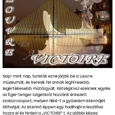
Nap-mint nap, turisták ezrei járják be a Louvre
múzeumát, és keresik fel annak leghíresebb,
legértékesebb műtárgyait. Kétségkívül ezeknek egyike
az Égei-tenger szigetéről hozzánk érkezett
szoborcsoport, melyen Niké-t a győzelem istennőjét
láthatjuk. Az istennő éppen egy hadihajóra leszállva
hozza el és hirdeti a „
VICTOIRE
” t. Az alábbi képes