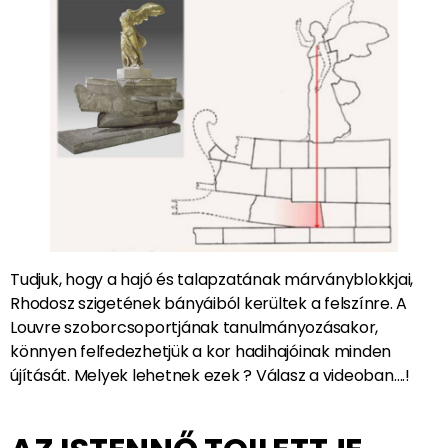
Tudjuk, hogy a hajó és talapzatának márványblokkjai,
Rhodosz szigetének bányáiból kerültek a felszínre. A
Louvre szoborcsoportjának tanulmányozásakor,
könnyen felfedezhetjük a kor hadihajóinak minden
újítását. Melyek lehetnek ezek ? Válasz a videoban….!