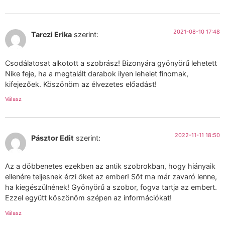
2021-08-10 17:48
Tarczi Erika
szerint:
Csodálatosat alkotott a szobrász! Bizonyára gyönyörű lehetett
Nike feje, ha a megtalált darabok ilyen lehelet finomak,
kifejezőek. Köszönöm az élvezetes előadást!
Válasz
2022-11-11 18:50
Pásztor Edit
szerint:
Az a döbbenetes ezekben az antik szobrokban, hogy hiányaik
ellenére teljesnek érzi őket az ember! Sőt ma már zavaró lenne,
ha kiegészülnének! Gyönyörű a szobor, fogva tartja az embert.
Ezzel együtt köszönöm szépen az információkat!
Válasz