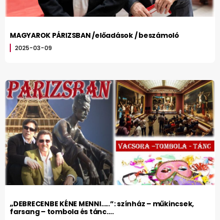
MAGYAROK PÁRIZSBAN /előadások / beszámoló
2025-03-09
„DEBRECENBE KÉNE MENNI…..”: színház – műkincsek,
farsang – tombola és tánc….