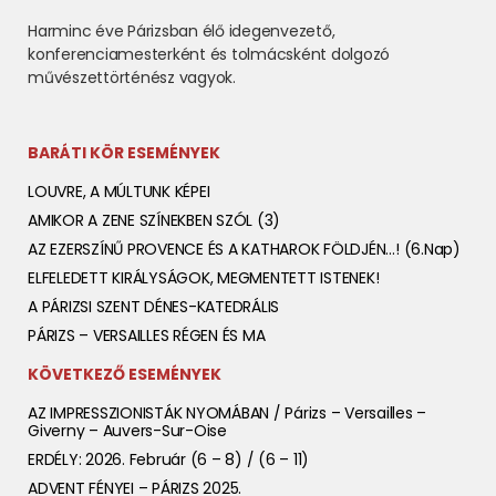
Harminc éve Párizsban élő idegenvezető,
konferenciamesterként és tolmácsként dolgozó
művészettörténész vagyok.
BARÁTI KÖR ESEMÉNYEK
LOUVRE, A MÚLTUNK KÉPEI
AMIKOR A ZENE SZÍNEKBEN SZÓL (3)
AZ EZERSZÍNŰ PROVENCE ÉS A KATHAROK FÖLDJÉN…! (6.nap)
ELFELEDETT KIRÁLYSÁGOK, MEGMENTETT ISTENEK!
A PÁRIZSI SZENT DÉNES-KATEDRÁLIS
PÁRIZS – VERSAILLES RÉGEN ÉS MA
KÖVETKEZŐ ESEMÉNYEK
AZ IMPRESSZIONISTÁK NYOMÁBAN / Párizs – Versailles –
Giverny – Auvers-Sur-Oise
ERDÉLY: 2026. Február (6 – 8) / (6 – 11)
ADVENT FÉNYEI – PÁRIZS 2025.