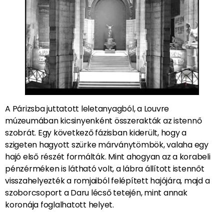
A Párizsba juttatott leletanyagból, a Louvre
múzeumában kicsinyenként összerakták az istennő
szobrát. Egy következő fázisban kiderült, hogy a
szigeten hagyott szürke márványtömbök, valaha egy
hajó első részét formálták. Mint ahogyan az a korabeli
pénzérméken is látható volt, a lábra állított istennőt
visszahelyezték a romjaiból felépített hajójára, majd a
szoborcsoport a Daru lécső tetején, mint annak
koronája foglalhatott helyet.