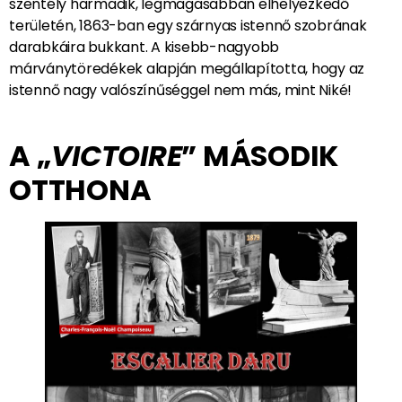
szentély harmadik, legmagasabban elhelyezkedő
területén, 1863-ban egy szárnyas istennő szobrának
darabkáira bukkant. A kisebb-nagyobb
márványtöredékek alapján megállapította, hogy az
istennő nagy valószínűséggel nem más, mint Niké!
A „
VICTOIRE
” MÁSODIK
OTTHONA