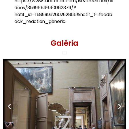
https://www.facebook.com/istvan.szirbek/vi
deos/3599654640062379/?
notif_id=1589996260292866&notif_t=feedb
ack_reaction_generic
Galéria