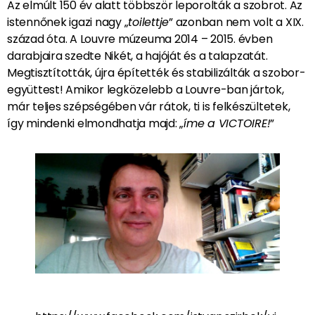
Az elmúlt 150 év alatt többször leporolták a szobrot. Az
istennőnek igazi nagy „
toilettje
” azonban nem volt a XIX.
század óta. A Louvre múzeuma 2014 – 2015. évben
darabjaira szedte Nikét, a hajóját és a talapzatát.
Megtisztították, újra építették és stabilizálták a szobor-
együttest! Amikor legközelebb a Louvre-ban jártok,
már teljes szépségében vár rátok, ti is felkészültetek,
így mindenki elmondhatja majd: „
íme a VICTOIRE!
”