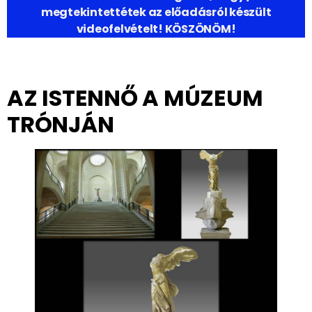
megtekintettétek az előadásról készült
videofelvételt! KÖSZÖNÖM!
AZ ISTENNŐ A MÚZEUM
TRÓNJÁN