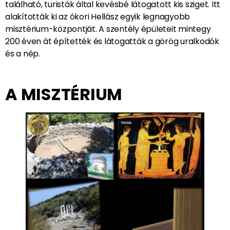
található, turisták által kevésbé látogatott kis sziget. Itt
alakították ki az ókori Hellász egyik legnagyobb
misztérium-központját. A szentély épületeit mintegy
200 éven át építették és látogatták a görög uralkodók
és a nép.
A MISZTÉRIUM