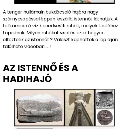
A tenger hullámain bukdácsoló hajóra nagy
szárnycsapással éppen leszálló, istennőt láthatjuk. A
felfröccsenő víz benedvesíti ruháit, melyek testéhez
tapadnak. Milyen ruhákat visel és ezek hogyan
öltöztetik az istennőt ? Választ kaphattok a lap alján
található videoban……!
AZ ISTENNŐ ÉS A
HADIHAJÓ