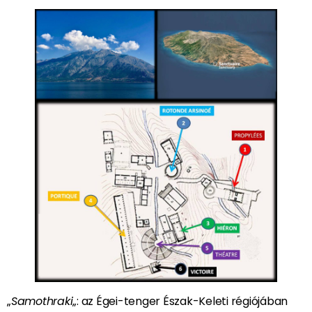
„
Samothraki
„: az Égei-tenger Észak-Keleti régiójában