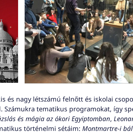
 és nagy létszámú felnőtt és iskolai csopo
l. Számukra tematikus programokat, így spe
zslás és mágia az ókori Egyiptomban
,
Leonar
matikus történelmi sétáim:
Montmartre-i bál