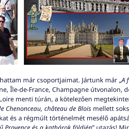
hattam már csoportjaimat. Jártunk már „
A 
gne, Île-de-France, Champagne útvonalon, d
 Loire menti túrán, a kötelezően megtekint
e Chenonceau, château de Blois
mellett sok
kat és a régmúlt történelmét mesélő apátsá
ű Provence és a kathárok földjén
” utazás! M