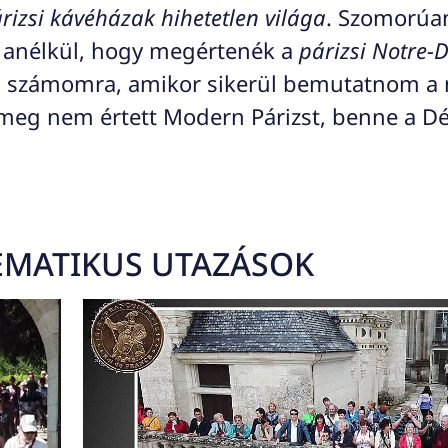
árizsi kávéházak hihetetlen világa
. Szomorúan
l anélkül, hogy megértenék a
párizsi Notre
m számomra, amikor sikerül bemutatnom a
r meg nem értett Modern Párizst, benne a D
TEMATIKUS UTAZÁSOK