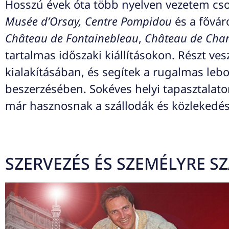
Hosszú évek óta több nyelven vezetem cs
Musée d’Orsay, Centre Pompidou
és a fővár
Château de Fontainebleau
,
Château de Chant
tartalmas időszaki kiállításokon. Részt ve
kialakításában, és segítek a rugalmas le
beszerzésében. Sokéves helyi tapasztalat
már hasznosnak a szállodák és közlekedési
SZERVEZÉS ÉS SZEMÉLYRE 