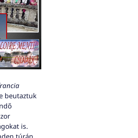
francia
e beutaztuk
endő
szor
gokat is.
inden túrán