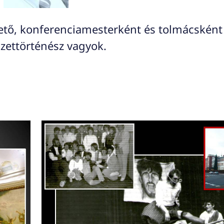
ető, konferenciamesterként és tolmácsként
ettörténész vagyok.