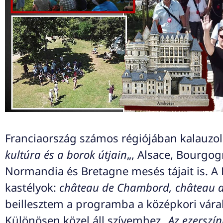
Franciaország számos régiójában kalauzol
kultúra és a borok útjain
„, Alsace, Bourgo
Normandia és Bretagne mesés tájait is. A
kastélyok:
château de Chambord, château d
beillesztem a programba a középkori vára
Különösen közel áll szívemhez „
Az ezerszín