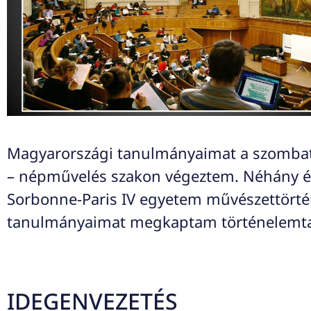
Magyarországi tanulmányaimat a szombath
– népművelés szakon végeztem. Néhány év
Sorbonne-Paris IV egyetem művészettörtén
tanulmányaimat megkaptam történelemta
IDEGENVEZETÉS