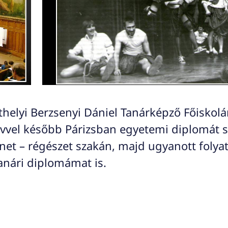
elyi Berzsenyi Dániel Tanárképző Főiskolá
vel később Párizsban egyetemi diplomát s
et – régészet szakán, majd ugyanott folya
nári diplomámat is.