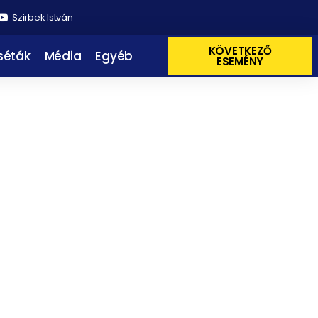
Szirbek István
KÖVETKEZŐ
 séták
Média
Egyéb
ESEMÉNY