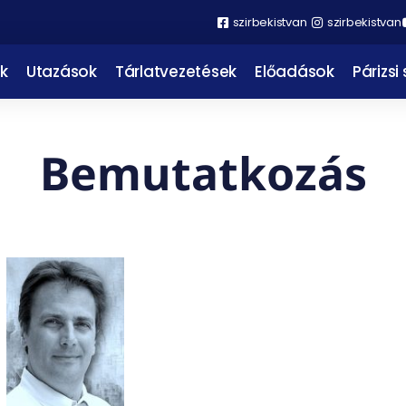
szirbekistvan
szirbekistvan
k
Utazások
Tárlatvezetések
Előadások
Párizsi
Bemutatkozás