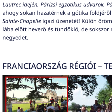
Lautrec idején, Párizsi egzotikus udvarok, P
ahogy sokan hazatérnek a gótika földjérő
Sainte-Chapelle
igazi üzenetét! Külön örö
lába előtt heverő és tündöklő, de sokszo
negyedet.
FRANCIAORSZÁG RÉGIÓI – 