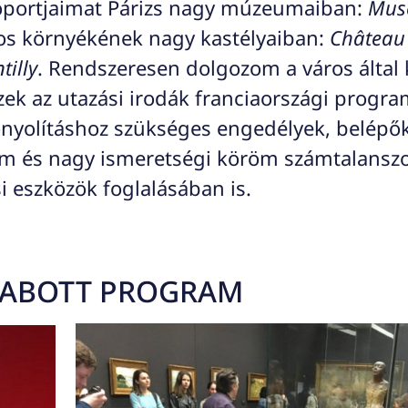
oportjaimat Párizs nagy múzeumaiban:
Musé
os környékének nagy kastélyaiban:
Château 
illy
. Rendszeresen dolgozom a város által 
szek az utazási irodák franciaországi progr
bonyolításhoz szükséges engedélyek, belépő
om és nagy ismeretségi köröm számtalanszo
 eszközök foglalásában is.
SZABOTT PROGRAM