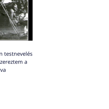
n testnevelés
zereztem a
tva