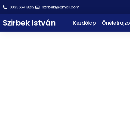
0033664182121
szirbeki@gmail.com
Szirbek István
Kezdőlap
Önéletrajzo