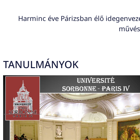
Harminc éve Párizsban élő idegenvez
művész
TANULMÁNYOK