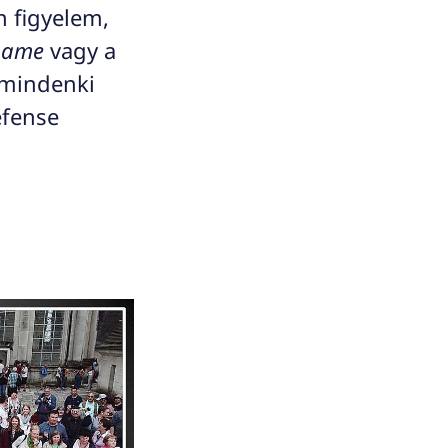
 figyelem,
-Dame
vagy a
 mindenki
éfense