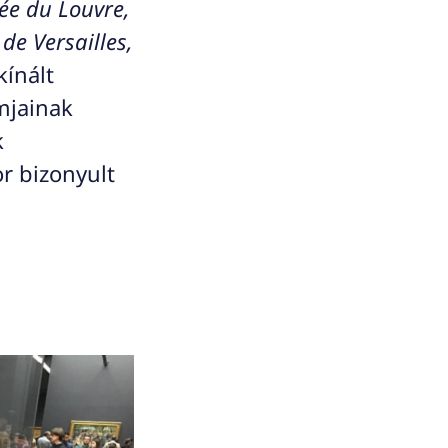
e du Louvre,
de Versailles,
kínált
amjainak
k
r bizonyult