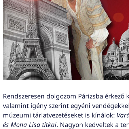
Rendszeresen dolgozom Párizsba érkező kis
valamint igény szerint egyéni vendégekke
múzeumi tárlatvezetéseket is kínálok:
Vará
és Mona Lisa titkai
. Nagyon kedveltek a te